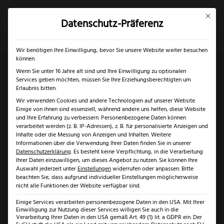
Mit dies
Datenschutz-Präferenz
×
✓
Gratis Schärfgutschein zu jedem Messer
Mein Konto
Suche
Wir benötigen Ihre Einwilligung, bevor Sie unsere Website weiter besuchen
können.
Wenn Sie unter 16 Jahre alt sind und Ihre Einwilligung zu optionalen
Services geben möchten, müssen Sie Ihre Erziehungsberechtigten um
Start
/
Marken
/
Kretzer Scheren
/ Kretzer Finny Profi
Erlaubnis bitten.
Wir verwenden Cookies und andere Technologien auf unserer Website.
Faden- & Stickschere
Einige von ihnen sind essenziell, während andere uns helfen, diese Website
und Ihre Erfahrung zu verbessern.
Personenbezogene Daten können
verarbeitet werden (z. B. IP-Adressen), z. B. für personalisierte Anzeigen und
Inhalte oder die Messung von Anzeigen und Inhalten.
Weitere
Informationen über die Verwendung Ihrer Daten finden Sie in unserer
Datenschutzerklärung
.
Es besteht keine Verpflichtung, in die Verarbeitung
Ihrer Daten einzuwilligen, um dieses Angebot zu nutzen.
Sie können Ihre
Auswahl jederzeit unter
Einstellungen
widerrufen oder anpassen.
Bitte
beachten Sie, dass aufgrund individueller Einstellungen möglicherweise
nicht alle Funktionen der Website verfügbar sind.
Einige Services verarbeiten personenbezogene Daten in den USA. Mit Ihrer
Einwilligung zur Nutzung dieser Services willigen Sie auch in die
Verarbeitung Ihrer Daten in den USA gemäß Art. 49 (1) lit. a GDPR ein. Der