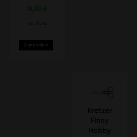
der
von 5
19,99
€
Produktseite
gewählt
inkl. MwSt.
werden
Zum Produkt
Kretzer
Finny
Hobby