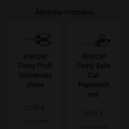
Ähnliche Produkte
Kretzer
Kretzer
Finny Profi
Finny Safe
Universals
Cut
chere
Papiersch
ere
Bewertet
27,99
€
mit
5.00
39,99
€
von 5
inkl. 19 % MwSt.
inkl. 19 % MwSt.