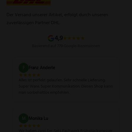
Zahlungsarten
Produktsicherheitsverordnung
Schleifservice
Versandarten
Der Versand unserer Artikel, erfolgt durch unseren
Schärfgutschein einlösen
Wissenswertes über Messer
zuverlässigen Partner DHL.
Sitemap
4,9
Basierend auf 779 Google-Rezensionen
F
Franz Anderle
Alles ist perfekt gelaufen. Sehr schnelle Lieferung.
Super Ware. Super Kommunikation. Diesen Shop kann
man vorbehaltlos empfehlen.
M
Monika Lu
Wir haben zwei 4er-Sets Fachwerk Frühstücksmesser