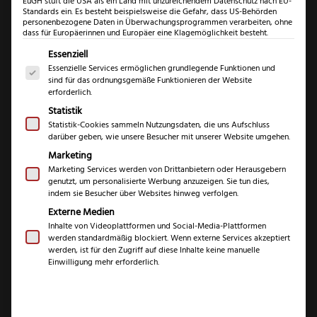
EuGH stuft die USA als ein Land mit unzureichendem Datenschutz nach EU-
Standards ein. Es besteht beispielsweise die Gefahr, dass US-Behörden
personenbezogene Daten in Überwachungsprogrammen verarbeiten, ohne
dass für Europäerinnen und Europäer eine Klagemöglichkeit besteht.
Kretzer
Es folgt eine Liste der Service-Gruppen, für die eine Einwil
Essenziell
Finny
Essenzielle Services ermöglichen grundlegende Funktionen und
Profi
sind für das ordnungsgemäße Funktionieren der Website
erforderlich.
Kretzer Finny Profi
Faden-
Statistik
&
Faden- &
Statistik-Cookies sammeln Nutzungsdaten, die uns Aufschluss
Stickscher
darüber geben, wie unsere Besucher mit unserer Website umgehen.
Stickschere
Menge
Marketing
Marketing Services werden von Drittanbietern oder Herausgebern
genutzt, um personalisierte Werbung anzuzeigen. Sie tun dies,
(
1
Kundenrezension)
indem sie Besucher über Websites hinweg verfolgen.
Bewertet mit
1
Externe Medien
5.00
von 5,
€
19,99
Inhalte von Videoplattformen und Social-Media-Plattformen
basierend
werden standardmäßig blockiert. Wenn externe Services akzeptiert
auf
werden, ist für den Zugriff auf diese Inhalte keine manuelle
Kundenbewe
inkl. 19 % MwSt.
Einwilligung mehr erforderlich.
rtung
Marke
Kretzer Scheren