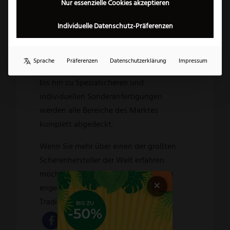
Nur essenzielle Cookies akzeptieren
diese zusätzlich mit jahrzehntelanger
Individuelle Datenschutz-Präferenzen
Erfahrung und meisterlichem Können. Das
Ergebnis: garantiert hochwertige
Erzeugnisse – Stück für Stück. Mit
Sprache
Präferenzen
Datenschutzerklärung
Impressum
Industrie-, Garten- oder Küchenscheren
bis hin zu Spezialscheren und
individuellen Sonderanfertigungen
werden alle Bereiche des Marktes
komplett abgedeckt.
Wenn Sie mehr über einen der größten
Scherenhersteller der Welt erfahren
möchten, fragen Sie uns wir stehen in
×
engem Verhältnis mit dieser Solinger
Traditionsfirma.