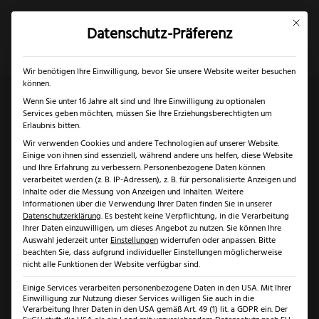
Mit dies
Datenschutz-Präferenz
×
✓
Gratis Schärfgutschein zu jedem Messer
Mein Konto
Suche
Wir benötigen Ihre Einwilligung, bevor Sie unsere Website weiter besuchen
können.
Wenn Sie unter 16 Jahre alt sind und Ihre Einwilligung zu optionalen
Services geben möchten, müssen Sie Ihre Erziehungsberechtigten um
Start
/
Marken
/
Kretzer Scheren
/ Kretzer Finny Profi
Erlaubnis bitten.
Wir verwenden Cookies und andere Technologien auf unserer Website.
Floristenschere
Einige von ihnen sind essenziell, während andere uns helfen, diese Website
und Ihre Erfahrung zu verbessern.
Personenbezogene Daten können
verarbeitet werden (z. B. IP-Adressen), z. B. für personalisierte Anzeigen und
Inhalte oder die Messung von Anzeigen und Inhalten.
Weitere
Informationen über die Verwendung Ihrer Daten finden Sie in unserer
Datenschutzerklärung
.
Es besteht keine Verpflichtung, in die Verarbeitung
Ihrer Daten einzuwilligen, um dieses Angebot zu nutzen.
Sie können Ihre
Auswahl jederzeit unter
Einstellungen
widerrufen oder anpassen.
Bitte
beachten Sie, dass aufgrund individueller Einstellungen möglicherweise
nicht alle Funktionen der Website verfügbar sind.
Einige Services verarbeiten personenbezogene Daten in den USA. Mit Ihrer
Einwilligung zur Nutzung dieser Services willigen Sie auch in die
Verarbeitung Ihrer Daten in den USA gemäß Art. 49 (1) lit. a GDPR ein. Der