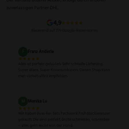
Schärfgutschein einlösen
Wissenswertes über Messer
zuverlässigen Partner DHL.
Sitemap
4,9
Basierend auf 779 Google-Rezensionen
F
Franz Anderle
Alles ist perfekt gelaufen. Sehr schnelle Lieferung.
Super Ware. Super Kommunikation. Diesen Shop kann
man vorbehaltlos empfehlen.
M
Monika Lu
Wir haben zwei 4er-Sets Fachwerk Frühstücksmesser
gekauft. Die sind perfekt. Brote schmieren, schneiden
– alles geht leicht von der Hand.