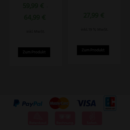
59,99
€
auf
–
der
27,99
€
64,99
€
Produktseite
gewählt
inkl. 19 % MwSt.
inkl. MwSt.
werden
Zum Produkt
Zum Produkt