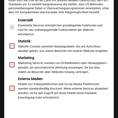
EuGH stuft die USA als ein Land mit unzureichendem Datenschutz nach EU-
Standards ein. Es besteht beispielsweise die Gefahr, dass US-Behörden
personenbezogene Daten in Überwachungsprogrammen verarbeiten, ohne
dass für Europäerinnen und Europäer eine Klagemöglichkeit besteht.
Kretzer
Es folgt eine Liste der Service-Gruppen, für die eine Einwil
Essenziell
Finny
Essenzielle Services ermöglichen grundlegende Funktionen und
Profi
sind für das ordnungsgemäße Funktionieren der Website
erforderlich.
Kretzer Finny Profi
Floristensc
Statistik
Menge
Floristenschere
Statistik-Cookies sammeln Nutzungsdaten, die uns Aufschluss
darüber geben, wie unsere Besucher mit unserer Website umgehen.
Marketing
€
27,99
Marketing Services werden von Drittanbietern oder Herausgebern
genutzt, um personalisierte Werbung anzuzeigen. Sie tun dies,
inkl. 19 % MwSt.
indem sie Besucher über Websites hinweg verfolgen.
Externe Medien
Inhalte von Videoplattformen und Social-Media-Plattformen
werden standardmäßig blockiert. Wenn externe Services akzeptiert
Marke
Kretzer Scheren
werden, ist für den Zugriff auf diese Inhalte keine manuelle
Einwilligung mehr erforderlich.
Serie
Finny Profi
Klingenlänge
7,5 cm