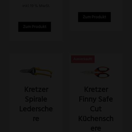
inkl. 19 % MwSt.
Zum Produkt
Zum Produkt
Dieses
Produkt
weist
Kretzer
Kretzer
mehrere
Spirale
Finny Safe
Varianten
auf.
Ledersche
Cut
Die
re
Küchensch
Optionen
ere
können