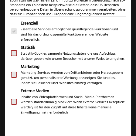
EuGH stuft die USA als ein Land mit unzureichendem Datenschutz nach EU-
Standards ein. Es besteht beispielsweise die Gefahr, dass US-Behörden
personenbezogene Daten in Überwachungsprogrammen verarbeiten, ohne
dass für Europäerinnen und Europäer eine Klagemöglichkeit besteht.
Es folgt eine Liste der Service-Gruppen, für die eine Einwil
Essenziell
Essenzielle Services ermöglichen grundlegende Funktionen und
sind für das ordnungsgemäße Funktionieren der Website
KAI
erforderlich.
Shun
Statistik
Classic
Statistik-Cookies sammeln Nutzungsdaten, die uns Aufschluss
darüber geben, wie unsere Besucher mit unserer Website umgehen.
KAI Shun Classic
Allzweckm
Marketing
Menge
Allzweckmesser
Marketing Services werden von Drittanbietern oder Herausgebern
genutzt, um personalisierte Werbung anzuzeigen. Sie tun dies,
indem sie Besucher über Websites hinweg verfolgen.
€
128,99
Externe Medien
Inhalte von Videoplattformen und Social-Media-Plattformen
werden standardmäßig blockiert. Wenn externe Services akzeptiert
inkl. 19 % MwSt.
werden, ist für den Zugriff auf diese Inhalte keine manuelle
Einwilligung mehr erforderlich.
1x Professionelles
Service
Nachschärfen inklusive