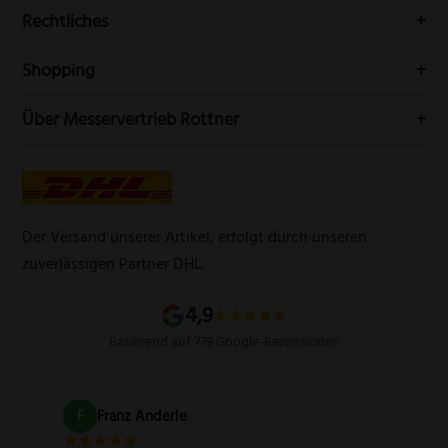
Buchenstr. 3
Rechtliches
42699 Solingen
Impressum
Deutschland
Shopping
Datenschutzerklärung
Telefon:
(0212) 25089021
Mein Konto
Über Messervertrieb Rottner
Widerrufsbelehrung
E-Mail:
info@messervertrieb-rottner.de
Lasergravur
Über uns
AGB
Werbegeschenke
Zahlungsarten
Produktsicherheitsverordnung
Schleifservice
Versandarten
Der Versand unserer Artikel, erfolgt durch unseren
Schärfgutschein einlösen
Wissenswertes über Messer
zuverlässigen Partner DHL.
Sitemap
4,9
Basierend auf 779 Google-Rezensionen
F
Franz Anderle