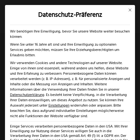
Mit dies
Datenschutz-Präferenz
×
✓
Gratis Schärfgutschein zu jedem Messer
Mein Konto
Suche
Wir benötigen Ihre Einwilligung, bevor Sie unsere Website weiter besuchen
können.
Wenn Sie unter 16 Jahre alt sind und Ihre Einwilligung zu optionalen
Services geben möchten, müssen Sie Ihre Erziehungsberechtigten um
Start
/
Marken
/
KAI Messer
/ KAI Shun Classic
Erlaubnis bitten.
Wir verwenden Cookies und andere Technologien auf unserer Website.
Allzweckmesser
Einige von ihnen sind essenziell, während andere uns helfen, diese Website
und Ihre Erfahrung zu verbessern.
Personenbezogene Daten können
verarbeitet werden (z. B. IP-Adressen), z. B. für personalisierte Anzeigen und
Inhalte oder die Messung von Anzeigen und Inhalten.
Weitere
Informationen über die Verwendung Ihrer Daten finden Sie in unserer
Datenschutzerklärung
.
Es besteht keine Verpflichtung, in die Verarbeitung
Ihrer Daten einzuwilligen, um dieses Angebot zu nutzen.
Sie können Ihre
Auswahl jederzeit unter
Einstellungen
widerrufen oder anpassen.
Bitte
beachten Sie, dass aufgrund individueller Einstellungen möglicherweise
nicht alle Funktionen der Website verfügbar sind.
Einige Services verarbeiten personenbezogene Daten in den USA. Mit Ihrer
Einwilligung zur Nutzung dieser Services willigen Sie auch in die
Verarbeitung Ihrer Daten in den USA gemäß Art. 49 (1) lit. a GDPR ein. Der