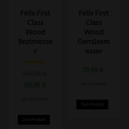
Felix First
Felix First
Class
Class
Wood
Wood
Brotmesse
Gemüsem
r
esser
79,99
€
Bewertet
Ursprünglicher
144,99
€
mit
5.00
Preis
von 5
Aktueller
119,99
€
inkl. 19 % MwSt.
war:
Preis
144,99 €
ist:
inkl. 19 % MwSt.
119,99 €.
Zum Produkt
Zum Produkt