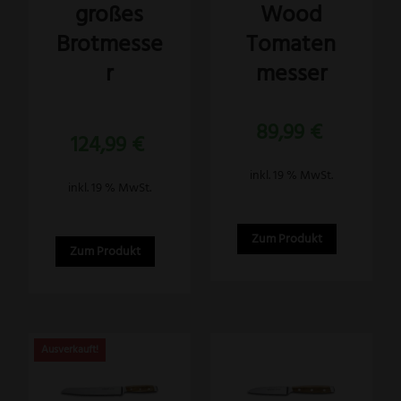
großes
Wood
Brotmesse
Tomaten
r
messer
89,99
€
Bewertet
124,99
€
mit
5.00
von 5
inkl. 19 % MwSt.
inkl. 19 % MwSt.
Zum Produkt
Zum Produkt