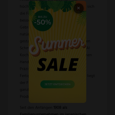
höchsten Qualitätsansprüchen hat es sich
×
die Firma KAI zur Aufgabe gemacht,
besondere Messer für den täglichen
Gebrauch zu fertigen. Geschaffen aus
natürlichen Ressourcen, geformt und
gestaltet nach der Expertise der antiken
Schmiedekunst der Samurai, stehen KAI
Kochmesser als Sinnbild des japanischen
Handwerks, hergestellt mit höchster
Präzision. Vom Entwurf bis hin zur
Fertigstellung eines jeden KAI Messer liegt
der Fokus auf der Entwicklung eines
ganzheitlich und durchdachten
Produktes.
Seit den Anfängen
1908 als
Familienunternehmen im japanischen