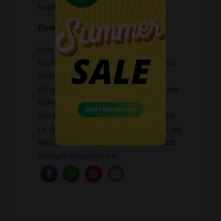
traditioneller Schmiedekunst.
Firma GÜDE Solingen:
Geschmiedete Messer in höchster
Qualität und kleiner Stückzahl von Hand
herzustellen, war, ist und bleibt die
Philosophie des Unternehmens – seit vier
Generationen und ohne jegliche
Kompromisse. Verpflichtet fühlt sich die
Fa. GÜDE der Jahrhunderte alten Kunst der
Messerherstellung, die den Ruf der Stadt
Solingen begründet hat.