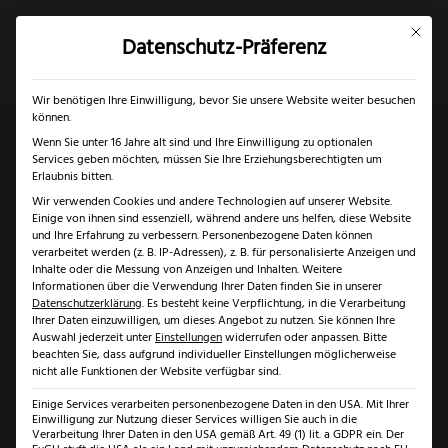
Mit dies
Datenschutz-Präferenz
×
✓
Gratis Schärfgutschein zu jedem Messer
Mein Konto
Suche
Wir benötigen Ihre Einwilligung, bevor Sie unsere Website weiter besuchen
können.
Wenn Sie unter 16 Jahre alt sind und Ihre Einwilligung zu optionalen
Services geben möchten, müssen Sie Ihre Erziehungsberechtigten um
Start
/
Solingen
/
Messer aus Solingen
/ Güde Alpha
Erlaubnis bitten.
Wir verwenden Cookies und andere Technologien auf unserer Website.
Olive Schinkenmesser
Einige von ihnen sind essenziell, während andere uns helfen, diese Website
und Ihre Erfahrung zu verbessern.
Personenbezogene Daten können
verarbeitet werden (z. B. IP-Adressen), z. B. für personalisierte Anzeigen und
Inhalte oder die Messung von Anzeigen und Inhalten.
Weitere
Informationen über die Verwendung Ihrer Daten finden Sie in unserer
Datenschutzerklärung
.
Es besteht keine Verpflichtung, in die Verarbeitung
Ihrer Daten einzuwilligen, um dieses Angebot zu nutzen.
Sie können Ihre
Auswahl jederzeit unter
Einstellungen
widerrufen oder anpassen.
Bitte
beachten Sie, dass aufgrund individueller Einstellungen möglicherweise
nicht alle Funktionen der Website verfügbar sind.
Einige Services verarbeiten personenbezogene Daten in den USA. Mit Ihrer
Einwilligung zur Nutzung dieser Services willigen Sie auch in die
Verarbeitung Ihrer Daten in den USA gemäß Art. 49 (1) lit. a GDPR ein. Der