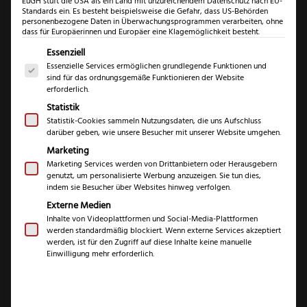
EuGH stuft die USA als ein Land mit unzureichendem Datenschutz nach EU-
Standards ein. Es besteht beispielsweise die Gefahr, dass US-Behörden
personenbezogene Daten in Überwachungsprogrammen verarbeiten, ohne
dass für Europäerinnen und Europäer eine Klagemöglichkeit besteht.
Es folgt eine Liste der Service-Gruppen, für die eine Einwil
Essenziell
Essenzielle Services ermöglichen grundlegende Funktionen und
sind für das ordnungsgemäße Funktionieren der Website
erforderlich.
Statistik
Statistik-Cookies sammeln Nutzungsdaten, die uns Aufschluss
darüber geben, wie unsere Besucher mit unserer Website umgehen.
Marketing
Marketing Services werden von Drittanbietern oder Herausgebern
Güde Alpha Olive
genutzt, um personalisierte Werbung anzuzeigen. Sie tun dies,
indem sie Besucher über Websites hinweg verfolgen.
Schinkenmesser
Externe Medien
Inhalte von Videoplattformen und Social-Media-Plattformen
werden standardmäßig blockiert. Wenn externe Services akzeptiert
(
1
Kundenrezension)
werden, ist für den Zugriff auf diese Inhalte keine manuelle
Einwilligung mehr erforderlich.
Bewertet mit
1
5.00
von 5,
€
€
109,99
131,99
–
basierend
auf
Kundenbewe