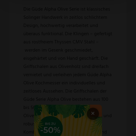
Die Güde Alpha Olive Serie ist klassisches
Solinger Handwerk in zeitlos schlichtem
Design, hochwertig verarbeitet und
überaus funktional. Die Klingen – gefertigt
aus rostfreiem Thyssen CMV Stahl –
werden im Gesenk geschmiedet,
eisgehärtet und von Hand geschärft. Die
Griffschalen aus Olivenholz sind dreifach
vernietet und verleihen jedem Güde Alpha
Olive Kochmesser ein individuelles und
zeitloses Aussehen. Die Griffschalen der
Güde Serie Alpha Olive bestehen aus 100
bis 500 Jahre altem, ausgewählten
×
Olivenholz. Dadurch sind sie sehr hart und
robust. Diese Serie ist eine perfekte
Kombination aus historischem Holz und