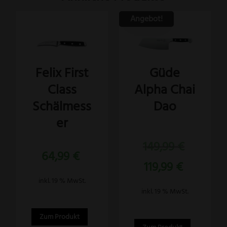
Angebot!
Felix First
Güde
Class
Alpha Chai
Schälmess
Dao
er
Bewertet
Ursprünglich
149,99
€
mit
5.00
64,99
€
Preis
von 5
Aktueller
119,99
€
war:
Preis
149,99 €
inkl. 19 % MwSt.
ist:
inkl. 19 % MwSt.
119,99 €.
Zum Produkt