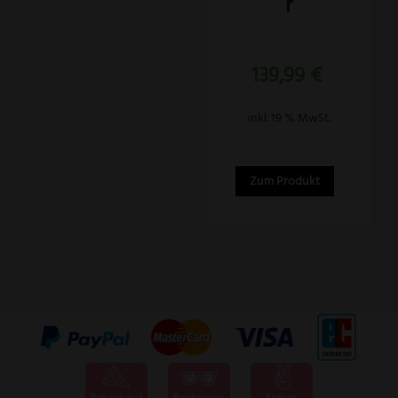
r
Bewertet
139,99
€
mit
5.00
von 5
inkl. 19 % MwSt.
Zum Produkt