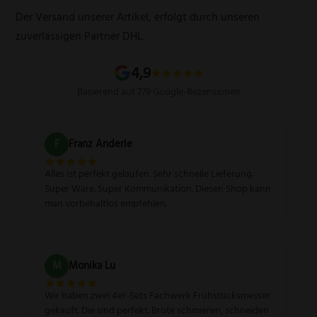
Schleifservice
Versandarten
Der Versand unserer Artikel, erfolgt durch unseren
Schärfgutschein einlösen
Wissenswertes über Messer
zuverlässigen Partner DHL.
Sitemap
4,9
Basierend auf 779 Google-Rezensionen
F
Franz Anderle
Alles ist perfekt gelaufen. Sehr schnelle Lieferung.
Super Ware. Super Kommunikation. Diesen Shop kann
man vorbehaltlos empfehlen.
M
Monika Lu
Wir haben zwei 4er-Sets Fachwerk Frühstücksmesser
gekauft. Die sind perfekt. Brote schmieren, schneiden