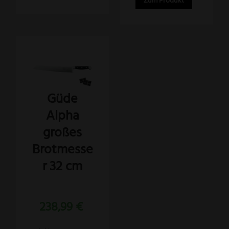
Zum Produkt
Güde
Alpha
großes
Brotmesse
r 32 cm
Bewertet
238,99
€
mit
5.00
von 5