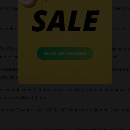
ckt das Chai Dao Kohl, Zwiebeln und Kräuter effizient. Gleichze
.
 praktische Transportaufgaben. So lassen sich vorbereitete Zuta
s Chai Dao kein schweres Knochenbeil. Verwenden Sie es daher ni
nn die fein ausgeschliffene Schneide ebenfalls beschädigen.
 rostfreiem Chrom-Vanadium-Molybdän-Stahl. Anschließend wird 
eit, Belastbarkeit und gute Nachschärfbarkeit.
eine stabile Einheit. Zudem verbessert der geschmiedete Doppelkr
ser kontrolliert führen.
uchtes Olivenholz aus 100 bis 500 Jahre alten Bäumen. Das lan