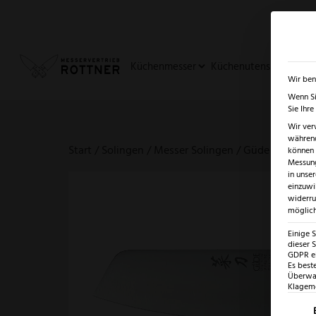
✓
SUMMER SALE: BIS ZU -5
Küchenmesser
Küchenutensilien
Ja
Wir ben
Wenn Si
Sie Ihr
Wir ver
während
Start
/
Solingen
/
Messer Solingen
/ Güde Alpha Ol
können v
Messung
in unse
einzuwi
widerru
möglich
Einige 
dieser S
GDPR ei
Es best
Überwac
Klagemö
Es fo