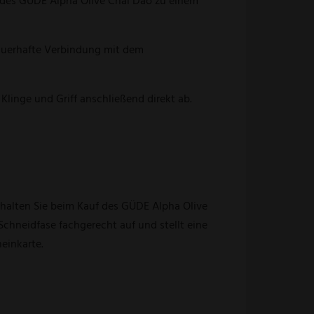
jedes GÜDE Alpha Olive Chai Dao zu einem
 dauerhafte Verbindung mit dem
linge und Griff anschließend direkt ab.
rhalten Sie beim Kauf des GÜDE Alpha Olive
Schneidfase fachgerecht auf und stellt eine
einkarte.