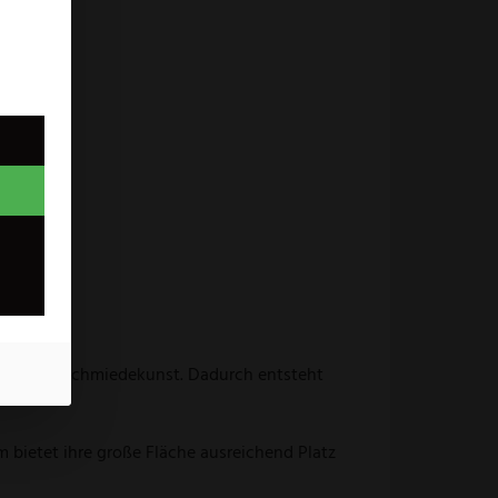
 Solinger Schmiedekunst. Dadurch entsteht
 bietet ihre große Fläche ausreichend Platz