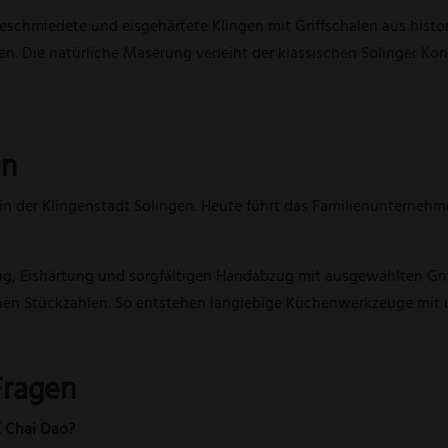
eschmiedete und eisgehärtete Klingen mit Griffschalen aus histo
ten. Die natürliche Maserung verleiht der klassischen Solinger Ko
en
in der Klingenstadt Solingen. Heute führt das Familienunternehm
, Eishärtung und sorgfältigen Handabzug mit ausgewählten Gri
inen Stückzahlen. So entstehen langlebige Küchenwerkzeuge mit 
Fragen
E Chai Dao?