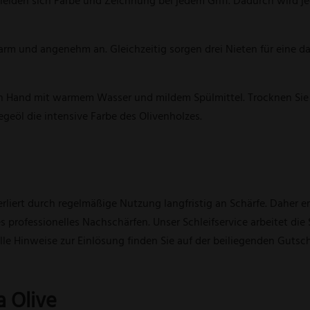
cheiden sich Farbe und Zeichnung bei jedem Griff. Dadurch wird 
 warm und angenehm an. Gleichzeitig sorgen drei Nieten für eine
on Hand mit warmem Wasser und mildem Spülmittel. Trocknen Sie K
geöl die intensive Farbe des Olivenholzes.
liert durch regelmäßige Nutzung langfristig an Schärfe. Daher e
 professionelles Nachschärfen. Unser Schleifservice arbeitet die 
lle Hinweise zur Einlösung finden Sie auf der beiliegenden Gutsch
 Olive