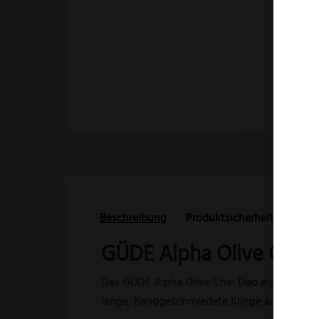
Beschreibung
Produktsicherheit
Rezen
GÜDE Alpha Olive Chai 
Das GÜDE Alpha Olive Chai Dao eignet sich 
lange, handgeschmiedete Klinge aus rostfre