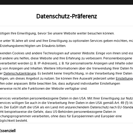
Datenschutz-Präferenz
✓
✓
0 % RABATT ☀️
Nur bis 17.08.2026
Gratis Schärfgutschein zu jedem Mess
gd- & Outdoormesser
Rasur & Nagelpflege
Scheren
Geschenk
ötigen Ihre Einwilligung, bevor Sie unsere Website weiter besuchen können.
e unter 16 Jahre alt sind und Ihre Einwilligung zu optionalen Services geben möchten, m
e Erziehungsberechtigten um Erlaubnis bitten.
wenden Cookies und andere Technologien auf unserer Website. Einige von ihnen sind esse
 andere uns helfen, diese Website und Ihre Erfahrung zu verbessern.
Personenbezogene
ive Chai Dao
erarbeitet werden (z. B. IP-Adressen), z. B. für personalisierte Anzeigen und Inhalte oder
 von Anzeigen und Inhalten.
Weitere Informationen über die Verwendung Ihrer Daten fi
rer
Datenschutzerklärung
.
Es besteht keine Verpflichtung, in die Verarbeitung Ihrer Daten
lligen, um dieses Angebot zu nutzen.
Sie können Ihre Auswahl jederzeit unter
Einstellung
fen oder anpassen.
Bitte beachten Sie, dass aufgrund individueller Einstellungen
erweise nicht alle Funktionen der Website verfügbar sind.
Güde Alpha
Services verarbeiten personenbezogene Daten in den USA. Mit Ihrer Einwilligung zur Nut
ervices willigen Sie auch in die Verarbeitung Ihrer Daten in den USA gemäß Art. 49 (1) lit.
Dao
n. Der EuGH stuft die USA als ein Land mit unzureichendem Datenschutz nach EU-Standar
eht beispielsweise die Gefahr, dass US-Behörden personenbezogene Daten in
hungsprogrammen verarbeiten, ohne dass für Europäerinnen und Europäer eine
glichkeit besteht.
(
2
Kundenr
lgt eine Liste der Service-Gruppen, für die eine Einwilligung erte
Essenziell
Bewertet mit
2