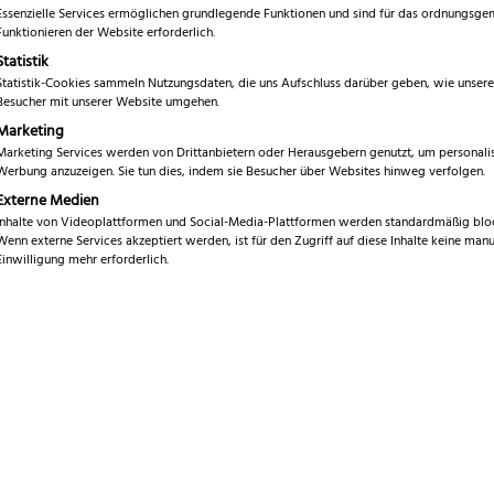
5.00
von 5,
Essenzielle Services ermöglichen grundlegende Funktionen und sind für das ordnungsg
€
172,99
basierend
Funktionieren der Website erforderlich.
auf
Statistik
Kundenbewe
inkl. 19 % MwSt.
rtungen
Statistik-Cookies sammeln Nutzungsdaten, die uns Aufschluss darüber geben, wie unsere
Besucher mit unserer Website umgehen.
Marke
Marketing
G
Marketing Services werden von Drittanbietern oder Herausgebern genutzt, um personalis
Serie
Werbung anzuzeigen. Sie tun dies, indem sie Besucher über Websites hinweg verfolgen.
A
Externe Medien
Klingenlänge
1
Inhalte von Videoplattformen und Social-Media-Plattformen werden standardmäßig bloc
Wenn externe Services akzeptiert werden, ist für den Zugriff auf diese Inhalte keine manu
Gesamtlänge
Einwilligung mehr erforderlich.
3
Gewicht
2
Klingenstärke
1
Klingenhöhe
6
Klingenmaterial
C
Schliff
B