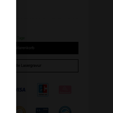
livenholz
ein
74216
erfrist 2-4 Tage
In den Warenkorb
Individuelle Lasergravur