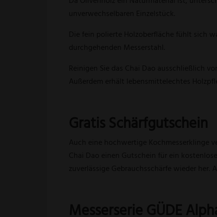
Da Olivenholz ein Naturmaterial ist, unters
unverwechselbaren Einzelstück.
Die fein polierte Holzoberfläche fühlt sich
durchgehenden Messerstahl.
Reinigen Sie das Chai Dao ausschließlich v
Außerdem erhält lebensmittelechtes Holzpfle
Gratis Schärfgutschein
Auch eine hochwertige Kochmesserklinge ver
Chai Dao einen Gutschein für ein kostenloses
zuverlässige Gebrauchsschärfe wieder her. A
Messerserie GÜDE Alpha