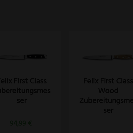
elix First Class
Felix First Clas
ubereitungsmes
Wood
ser
Zubereitungsm
ser
94,99
€
Bewertet
mit