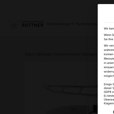
✓
SUMMER SALE: BIS ZU -5
Küchenmesser
Küchenutensilien
Ja
Wir ben
Wenn Si
Sie Ihr
Wir ver
während
Start
/
Solingen
/
Küchenmesser Solingen – erlesene
können v
Messung
in unse
einzuwi
widerru
möglich
Einige 
dieser S
GDPR ei
Es best
Überwac
Klagemö
Es fo