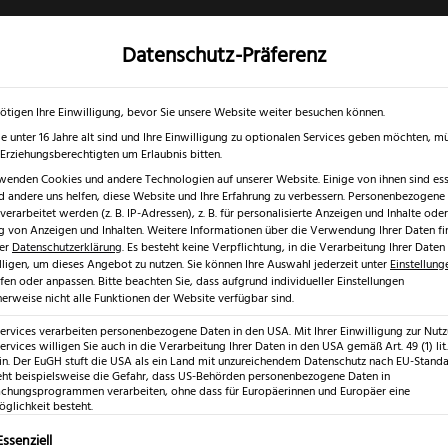
Datenschutz-Präferenz
✓
✓
0 % RABATT ☀️
Nur bis 17.08.2026
Gratis Schärfgutschein zu jedem Mess
gd- & Outdoormesser
Rasur & Nagelpflege
Scheren
Geschenk
ötigen Ihre Einwilligung, bevor Sie unsere Website weiter besuchen können.
e unter 16 Jahre alt sind und Ihre Einwilligung zu optionalen Services geben möchten, m
e Erziehungsberechtigten um Erlaubnis bitten.
wenden Cookies und andere Technologien auf unserer Website. Einige von ihnen sind esse
 andere uns helfen, diese Website und Ihre Erfahrung zu verbessern.
Personenbezogene
 Qualität aus Tradition
/ Güde Alpha Käsemesserset
erarbeitet werden (z. B. IP-Adressen), z. B. für personalisierte Anzeigen und Inhalte oder
 von Anzeigen und Inhalten.
Weitere Informationen über die Verwendung Ihrer Daten fi
rer
Datenschutzerklärung
.
Es besteht keine Verpflichtung, in die Verarbeitung Ihrer Daten
lligen, um dieses Angebot zu nutzen.
Sie können Ihre Auswahl jederzeit unter
Einstellung
fen oder anpassen.
Bitte beachten Sie, dass aufgrund individueller Einstellungen
erweise nicht alle Funktionen der Website verfügbar sind.
Güde Alph
Services verarbeiten personenbezogene Daten in den USA. Mit Ihrer Einwilligung zur Nut
ervices willigen Sie auch in die Verarbeitung Ihrer Daten in den USA gemäß Art. 49 (1) lit.
Käsemesser
n. Der EuGH stuft die USA als ein Land mit unzureichendem Datenschutz nach EU-Standar
eht beispielsweise die Gefahr, dass US-Behörden personenbezogene Daten in
hungsprogrammen verarbeiten, ohne dass für Europäerinnen und Europäer eine
€
glichkeit besteht.
194,99
lgt eine Liste der Service-Gruppen, für die eine Einwilligung erte
Essenziell