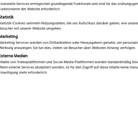
inkl. 19 % MwSt.
Essenzielle Services ermöglichen grundlegende Funktionen und sind für das ordnungsg
Funktionieren der Website erforderlich.
Statistik
Service
1
Statistik-Cookies sammeln Nutzungsdaten, die uns Aufschluss darüber geben, wie unsere
Besucher mit unserer Website umgehen.
Marke
G
Marketing
Serie
Marketing Services werden von Drittanbietern oder Herausgebern genutzt, um personalis
A
Werbung anzuzeigen. Sie tun dies, indem sie Besucher über Websites hinweg verfolgen.
Klingenlänge
1
Externe Medien
Inhalte von Videoplattformen und Social-Media-Plattformen werden standardmäßig bloc
Wenn externe Services akzeptiert werden, ist für den Zugriff auf diese Inhalte keine manu
2
Gesamtlänge
2
Einwilligung mehr erforderlich.
1
Gewicht
6
3
Klingenhöhe
2
2
Klingenstärke
1
Klingenmaterial
C