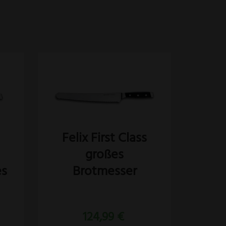
s
Felix First Class
großes
es
Brotmesser
Bewertet
mit
124,99
€
5.00
von 5