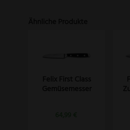
Ähnliche Produkte
Felix First Class
F
Gemüsemesser
Z
Bewertet
mit
64,99
€
5.00
von 5