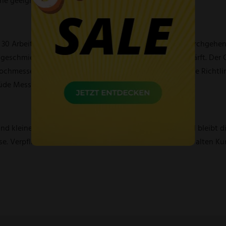
ne geeignet.
 30 Arbeitsgängen von Hand gefertigt. Die Klinge mit durchgehe
chmiedet, eisgehärtet, ist rostfrei, sowie handgeschärft. Der G
 Kochmesser der Güde Alpha Serie erfüllen ausnahmslos die Richtl
üde Messer Serie mit der größten Modellvielfalt
.
d kleiner Stückzahl von Hand herzustellen, war, ist und bleibt d
 Verpflichtet fühlt sich die Fa. GÜDE der Jahrhunderte alten Kun