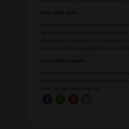
Aluminium am Griff nicht für die Spülmaschi
Güde Alpha Serie:
Messer der Güde Alpha Serie werden in über
Vanadium-Molybdän Messerstahl von Hand ges
pflegeleichtem Hostaform – ist feinpoliert.
Gastronomie. Die Güde Alpha Serie ist die G
Firma GÜDE Solingen:
Geschmiedete Messer in höchster Qualität un
Generationen und ohne jegliche Kompromisse.
Stadt Solingen begründet hat.