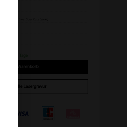
eidseitig
ostaform (Hochwertiger Kunststoff)
ein
080510
erfrist 2-4 Tage
In den Warenkorb
Individuelle Lasergravur