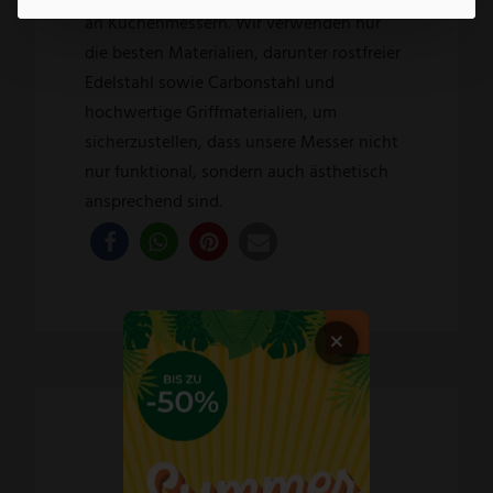
an Küchenmessern. Wir verwenden nur
die besten Materialien, darunter rostfreier
Edelstahl sowie Carbonstahl und
hochwertige Griffmaterialien, um
sicherzustellen, dass unsere Messer nicht
nur funktional, sondern auch ästhetisch
ansprechend sind.
×
Schnelle Lieferzeiten