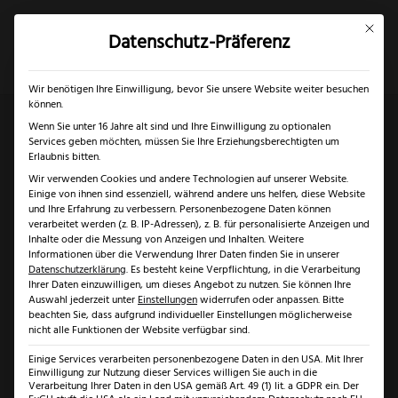
Mit dies
Datenschutz-Präferenz
×
✓
Gratis Schärfgutschein zu jedem Messer
Mein Konto
Suche
Wir benötigen Ihre Einwilligung, bevor Sie unsere Website weiter besuchen
können.
Wenn Sie unter 16 Jahre alt sind und Ihre Einwilligung zu optionalen
Services geben möchten, müssen Sie Ihre Erziehungsberechtigten um
Start
/
Marken
/
Fachwerk-Messer®
/ Fachwerk-Messer
Erlaubnis bitten.
Wir verwenden Cookies und andere Technologien auf unserer Website.
magntischer Messerblock Räuchereiche, 360° drehbar
Einige von ihnen sind essenziell, während andere uns helfen, diese Website
und Ihre Erfahrung zu verbessern.
Personenbezogene Daten können
verarbeitet werden (z. B. IP-Adressen), z. B. für personalisierte Anzeigen und
Inhalte oder die Messung von Anzeigen und Inhalten.
Weitere
Informationen über die Verwendung Ihrer Daten finden Sie in unserer
Datenschutzerklärung
.
Es besteht keine Verpflichtung, in die Verarbeitung
Ihrer Daten einzuwilligen, um dieses Angebot zu nutzen.
Sie können Ihre
Auswahl jederzeit unter
Einstellungen
widerrufen oder anpassen.
Bitte
beachten Sie, dass aufgrund individueller Einstellungen möglicherweise
nicht alle Funktionen der Website verfügbar sind.
Einige Services verarbeiten personenbezogene Daten in den USA. Mit Ihrer
Einwilligung zur Nutzung dieser Services willigen Sie auch in die
Verarbeitung Ihrer Daten in den USA gemäß Art. 49 (1) lit. a GDPR ein. Der