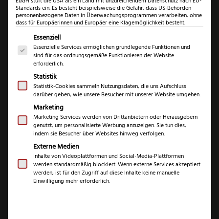
EuGH stuft die USA als ein Land mit unzureichendem Datenschutz nach EU-
Standards ein. Es besteht beispielsweise die Gefahr, dass US-Behörden
personenbezogene Daten in Überwachungsprogrammen verarbeiten, ohne
dass für Europäerinnen und Europäer eine Klagemöglichkeit besteht.
Es folgt eine Liste der Service-Gruppen, für die eine Einwil
Essenziell
Essenzielle Services ermöglichen grundlegende Funktionen und
sind für das ordnungsgemäße Funktionieren der Website
erforderlich.
Statistik
Statistik-Cookies sammeln Nutzungsdaten, die uns Aufschluss
darüber geben, wie unsere Besucher mit unserer Website umgehen.
Fachwerk-Messer
Marketing
magntischer
Marketing Services werden von Drittanbietern oder Herausgebern
genutzt, um personalisierte Werbung anzuzeigen. Sie tun dies,
Messerblock
indem sie Besucher über Websites hinweg verfolgen.
Externe Medien
Räuchereiche, 360°
Inhalte von Videoplattformen und Social-Media-Plattformen
werden standardmäßig blockiert. Wenn externe Services akzeptiert
drehbar
werden, ist für den Zugriff auf diese Inhalte keine manuelle
Einwilligung mehr erforderlich.
€
149,99