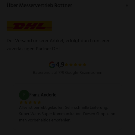
Telefon:
(0212) 25089021
Mein Konto
Über Messervertrieb Rottner
Widerrufsbelehrung
E-Mail:
info@messervertrieb-rottner.de
Lasergravur
Über uns
AGB
Werbegeschenke
Zahlungsarten
Produktsicherheitsverordnung
Schleifservice
Versandarten
Der Versand unserer Artikel, erfolgt durch unseren
Schärfgutschein einlösen
Wissenswertes über Messer
zuverlässigen Partner DHL.
Sitemap
4,9
Basierend auf 779 Google-Rezensionen
F
Franz Anderle
Alles ist perfekt gelaufen. Sehr schnelle Lieferung.
Super Ware. Super Kommunikation. Diesen Shop kann
man vorbehaltlos empfehlen.