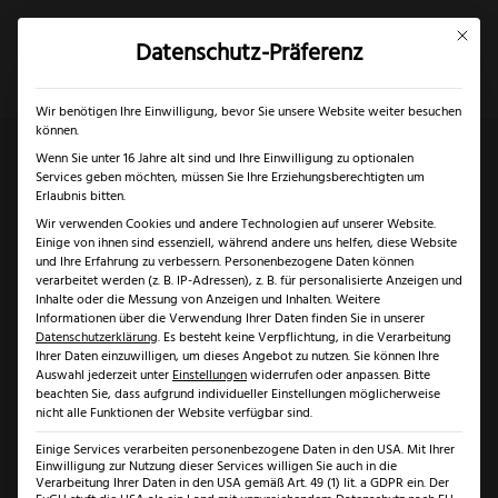
Mit dies
Datenschutz-Präferenz
×
✓
Gratis Schärfgutschein zu jedem Messer
Mein Konto
Suche
Wir benötigen Ihre Einwilligung, bevor Sie unsere Website weiter besuchen
können.
Wenn Sie unter 16 Jahre alt sind und Ihre Einwilligung zu optionalen
Services geben möchten, müssen Sie Ihre Erziehungsberechtigten um
Start
/
Solingen
/
Messer Solingen
/ Fachwerk
Erlaubnis bitten.
Wir verwenden Cookies und andere Technologien auf unserer Website.
Kochmesser Olivenholz
Einige von ihnen sind essenziell, während andere uns helfen, diese Website
und Ihre Erfahrung zu verbessern.
Personenbezogene Daten können
verarbeitet werden (z. B. IP-Adressen), z. B. für personalisierte Anzeigen und
Angebot!
Inhalte oder die Messung von Anzeigen und Inhalten.
Weitere
Informationen über die Verwendung Ihrer Daten finden Sie in unserer
Datenschutzerklärung
.
Es besteht keine Verpflichtung, in die Verarbeitung
Ihrer Daten einzuwilligen, um dieses Angebot zu nutzen.
Sie können Ihre
Auswahl jederzeit unter
Einstellungen
widerrufen oder anpassen.
Bitte
beachten Sie, dass aufgrund individueller Einstellungen möglicherweise
nicht alle Funktionen der Website verfügbar sind.
Einige Services verarbeiten personenbezogene Daten in den USA. Mit Ihrer
Einwilligung zur Nutzung dieser Services willigen Sie auch in die
Verarbeitung Ihrer Daten in den USA gemäß Art. 49 (1) lit. a GDPR ein. Der