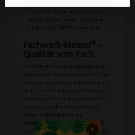
hochwertigen rostfreien Solinger
Spezialstahl bis hin zum attraktiven
Preis. Diese Messerserie ist die ideale
Ergänzung für Dein Kochwerkzeug.
Fachwerk-Messer® –
Qualität vom Fach
Wir haben es uns zur Aufgabe gemacht,
die Kunst des Messermachens in Solingen
lebendig zu erhalten und gleichzeitig mit
neuesten Technologien und Materialien
den hohen Ansprüchen unserer Kunden
gerecht zu werden. Unsere Fachwerk-
Messer sind bekannt für ihre
beeindruckende Schärfe, Langlebigkeit
×
und Ästhetik. Jedes einzelne Messer wird