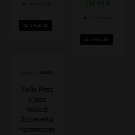
238,99
€
mit
inkl. 19 % MwSt.
5.00
von 5
inkl. 19 % MwSt.
Zum Produkt
Zum Produkt
Felix First
Class
Wood
Zubereitu
ngsmesser