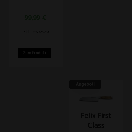
Bewertet
99,99
€
mit
5.00
von 5
inkl. 19 % MwSt.
Zum Produkt
Angebot!
Felix First
Class