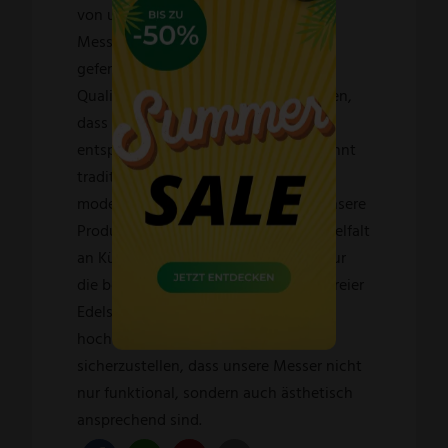
von unseren hochqualifizierten
Messermachern liebevoll von Hand
gefertigt und durchläuft strenge
Qualitätskontrollen, um sicherzustellen,
dass es unseren hohen Standards
entspricht. Dabei verbinden wir gekonnt
traditionelle Fertigungstechniken mit
modernster Präzisionstechnologie. Unsere
Produktpalette umfasst eine breite Vielfalt
an Küchenmessern. Wir verwenden nur
die besten Materialien, darunter rostfreier
Edelstahl sowie Carbonstahl und
hochwertige Griffmaterialien, um
sicherzustellen, dass unsere Messer nicht
nur funktional, sondern auch ästhetisch
ansprechend sind.