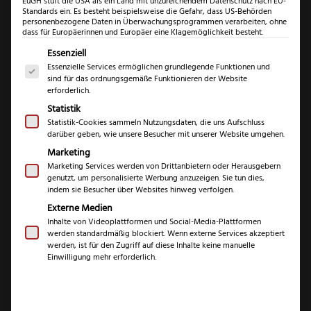
EuGH stuft die USA als ein Land mit unzureichendem Datenschutz nach EU-
Standards ein. Es besteht beispielsweise die Gefahr, dass US-Behörden
personenbezogene Daten in Überwachungsprogrammen verarbeiten, ohne
dass für Europäerinnen und Europäer eine Klagemöglichkeit besteht.
Es folgt eine Liste der Service-Gruppen, für die eine Einwil
Essenziell
Essenzielle Services ermöglichen grundlegende Funktionen und
sind für das ordnungsgemäße Funktionieren der Website
erforderlich.
Statistik
Statistik-Cookies sammeln Nutzungsdaten, die uns Aufschluss
darüber geben, wie unsere Besucher mit unserer Website umgehen.
Marketing
Marketing Services werden von Drittanbietern oder Herausgebern
genutzt, um personalisierte Werbung anzuzeigen. Sie tun dies,
indem sie Besucher über Websites hinweg verfolgen.
Externe Medien
Inhalte von Videoplattformen und Social-Media-Plattformen
werden standardmäßig blockiert. Wenn externe Services akzeptiert
Fachwerk
werden, ist für den Zugriff auf diese Inhalte keine manuelle
Einwilligung mehr erforderlich.
Kochmesser
Olivenholz