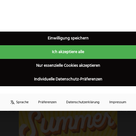
ere Funktionalität und Robustheit aus. Ursprünglich wurden die
Einwilligung speichern
heutzutage können aber auch Zivilisten diese Messer erwerben.
Ich akzeptiere alle
×
det Eickhorn nur die allerbesten Rohstoffe und Materialien. Dies
daraus die Eickhorn Messer formen. Bei den Damastmessern hat 
Nur essenzielle Cookies akzeptieren
 welcher europaweit zu den besten seiner Zunft zählt. Seine Da
Individuelle Datenschutz-Präferenzen
.
Messer in der Klingenstadt Solingen, der Heimat vieler überragen
ernehmenssitz ins Ausland verlegt um Kosten zu sparen und güns
Sprache
Präferenzen
Datenschutzerklärung
Impressum
te klar stellen, dass Solingen die Produktionsstätte bleiben wird