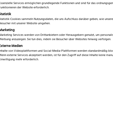
inkl. 19 % MwSt.
Essenzielle Services ermöglichen grundlegende Funktionen und sind für das ordnungsg
Funktionieren der Website erforderlich.
Statistik
Marke
E
Statistik-Cookies sammeln Nutzungsdaten, die uns Aufschluss darüber geben, wie unsere
Besucher mit unserer Website umgehen.
Serie
E
Marketing
Klingenlänge
Marketing Services werden von Drittanbietern oder Herausgebern genutzt, um personalis
8
Werbung anzuzeigen. Sie tun dies, indem sie Besucher über Websites hinweg verfolgen.
Klingenmaterial
E
Externe Medien
Inhalte von Videoplattformen und Social-Media-Plattformen werden standardmäßig bloc
Gesamtlänge
Wenn externe Services akzeptiert werden, ist für den Zugriff auf diese Inhalte keine manu
2
Einwilligung mehr erforderlich.
Gewicht
1
Schliff
B
Griffmaterial
E
Sofort versandfertig, Lief