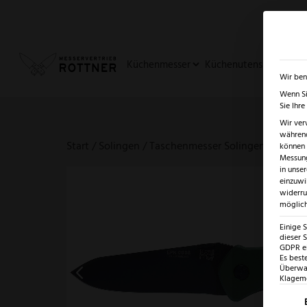
✓
SUMMER SALE: BIS ZU -5
Küchenmesser
Küchenutensilien
Ja
Wir ben
Wenn Si
Sie Ihr
Wir ver
während
Start
/
Solingen
/
Taschenmesser Solingen
/ Eickh
können v
Messung
in unse
einzuwi
widerru
möglich
Einige 
dieser S
GDPR ei
Es best
Überwac
Klagemö
Es fo