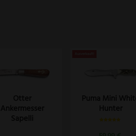
es
dukt
st
rere
anten
Otter
Puma Mini Whit
Ankermesser
Hunter
Sapelli
ionen
nen
Bewertet
mit
59,99
€
5.00
Bewertet