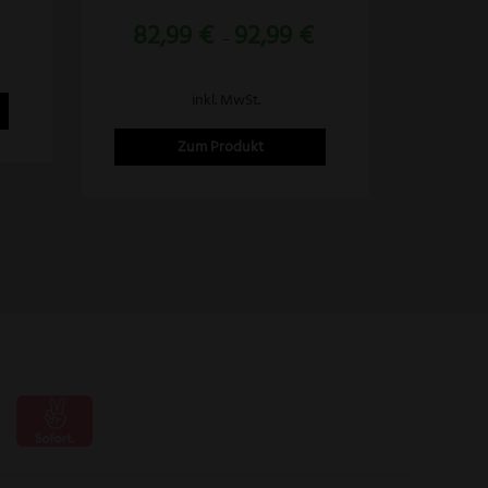
mit
der
82,99
€
92,99
€
5.00
–
von 5
Produktseite
gewählt
inkl. MwSt.
werden
Zum Produkt