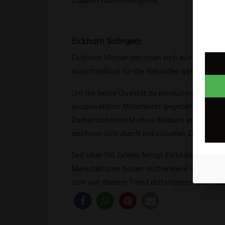
stabilen Aluminiumgriffe.
Eickhorn Solingen:
Eickhorn Messer zeichnen sich durch besond
ausschließlich für die Behörden gefertigt, 
Um die beste Qualität zu produzieren verwen
ausgewählten Mitarbeiter gegeben, welche 
Damastschmied Markus Balbach entschieden,
zeichnen sich durch individuelles Design aus
Seit über 150 Jahren fertigt Eickhorn seine 
Manufakturen haben mittlerweile ihren Unt
sich von diesem Trend distanzieren und möch