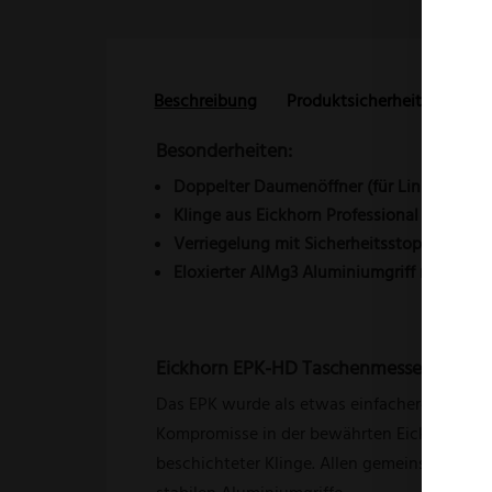
Beschreibung
Produktsicherheit
Reze
Besonderheiten:
Doppelter Daumenöffner (für Links- und 
Klinge aus Eickhorn Professional Stahl
Verriegelung mit Sicherheitsstopp
Eloxierter AIMg3 Aluminiumgriff mit Hose
Eickhorn EPK-HD Taschenmesser:
Das EPK wurde als etwas einfachere Einsteig
Kompromisse in der bewährten Eickhorn Qual
beschichteter Klinge. Allen gemeinsam sind