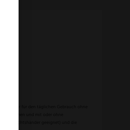
rtes Messer für den täglichen Gebrauch ohne
Klingenformen und mit oder ohne
ks- und Rechtshänder geeignet) und die