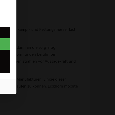
 beliebten Kampf- und Rettungsmesser fast
e werden dann an die sorgfältig
sich Eickhorn für den berühmten
mastklingen strahlen vor Aussagekraft und
der Messer-Manufakturen. Einige dieser
tiger verkaufen zu können. Eickhorn möchte
.