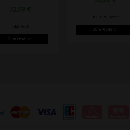
von 5
mit
72,99
€
5.00
von 5
uktseite
inkl. 19 % MwSt.
ählt
inkl. MwSt.
Zum Produkt
den
Zum Produkt