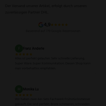
Schleifservice
Versandarten
Der Versand unserer Artikel, erfolgt durch unseren
Schärfgutschein einlösen
Wissenswertes über Messer
zuverlässigen Partner DHL.
Sitemap
4,9
Basierend auf 779 Google-Rezensionen
F
Franz Anderle
Alles ist perfekt gelaufen. Sehr schnelle Lieferung.
Super Ware. Super Kommunikation. Diesen Shop kann
man vorbehaltlos empfehlen.
M
Monika Lu
Wir haben zwei 4er-Sets Fachwerk Frühstücksmesser
gekauft. Die sind perfekt. Brote schmieren, schneiden