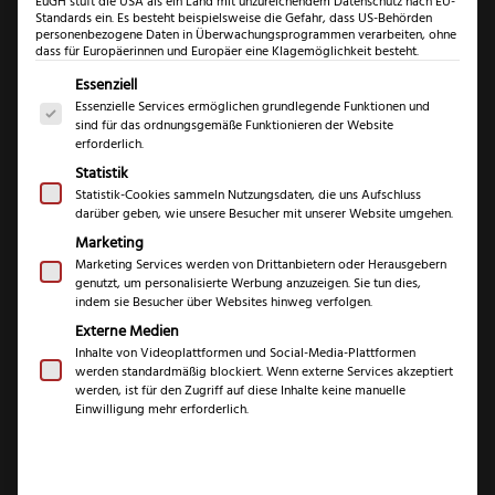
EuGH stuft die USA als ein Land mit unzureichendem Datenschutz nach EU-
Standards ein. Es besteht beispielsweise die Gefahr, dass US-Behörden
personenbezogene Daten in Überwachungsprogrammen verarbeiten, ohne
dass für Europäerinnen und Europäer eine Klagemöglichkeit besteht.
Es folgt eine Liste der Service-Gruppen, für die eine Einwil
Essenziell
Essenzielle Services ermöglichen grundlegende Funktionen und
sind für das ordnungsgemäße Funktionieren der Website
Eickhorn
erforderlich.
Cyprus
Statistik
SF
Statistik-Cookies sammeln Nutzungsdaten, die uns Aufschluss
darüber geben, wie unsere Besucher mit unserer Website umgehen.
Eickhorn Cyprus SF
II
Marketing
Menge
II
Marketing Services werden von Drittanbietern oder Herausgebern
genutzt, um personalisierte Werbung anzuzeigen. Sie tun dies,
indem sie Besucher über Websites hinweg verfolgen.
(
2
Kundenrezensionen)
Externe Medien
Inhalte von Videoplattformen und Social-Media-Plattformen
Bewertet
2
werden standardmäßig blockiert. Wenn externe Services akzeptiert
mit
4.50
€
199,99
werden, ist für den Zugriff auf diese Inhalte keine manuelle
von 5,
Einwilligung mehr erforderlich.
basierend
auf
inkl. 19 % MwSt.
Kundenbe
wertungen