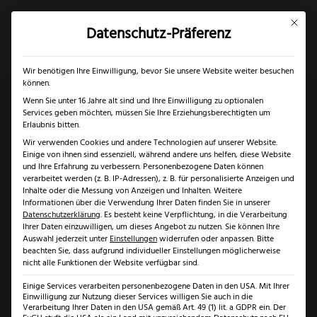
Mit dies
Datenschutz-Präferenz
×
✓
Gratis Schärfgutschein zu jedem Messer
Mein Konto
Suche
Wir benötigen Ihre Einwilligung, bevor Sie unsere Website weiter besuchen
können.
Wenn Sie unter 16 Jahre alt sind und Ihre Einwilligung zu optionalen
Services geben möchten, müssen Sie Ihre Erziehungsberechtigten um
Start
/
Solingen
/
Messer Solingen
/ Eickhorn Cyprus SF
Erlaubnis bitten.
Wir verwenden Cookies und andere Technologien auf unserer Website.
II
Einige von ihnen sind essenziell, während andere uns helfen, diese Website
und Ihre Erfahrung zu verbessern.
Personenbezogene Daten können
verarbeitet werden (z. B. IP-Adressen), z. B. für personalisierte Anzeigen und
Inhalte oder die Messung von Anzeigen und Inhalten.
Weitere
Informationen über die Verwendung Ihrer Daten finden Sie in unserer
Datenschutzerklärung
.
Es besteht keine Verpflichtung, in die Verarbeitung
Ihrer Daten einzuwilligen, um dieses Angebot zu nutzen.
Sie können Ihre
Auswahl jederzeit unter
Einstellungen
widerrufen oder anpassen.
Bitte
beachten Sie, dass aufgrund individueller Einstellungen möglicherweise
nicht alle Funktionen der Website verfügbar sind.
Einige Services verarbeiten personenbezogene Daten in den USA. Mit Ihrer
Einwilligung zur Nutzung dieser Services willigen Sie auch in die
Verarbeitung Ihrer Daten in den USA gemäß Art. 49 (1) lit. a GDPR ein. Der