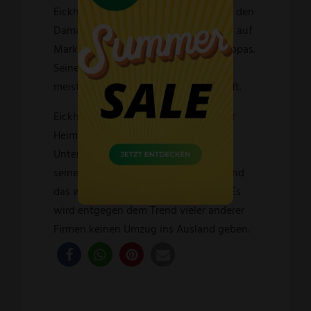
Eickhorn bekannt ist. Bei der Wahl für den
Damastschmied fiel die Entscheidung auf
Markus Balbach, einer der Besten Europas.
Seine Damastklingen stehen für
meisterliches Design und Aussagekraft.
Eickhorn bleibt treu – und zwar seiner
Heimat Solingen. Das Messer
Unternehmen hat seit über 150 Jahren
seinen Standort in der Klingenstadt und
das wird auch in Zukunft so bleiben. Es
wird entgegen dem Trend vieler anderer
Firmen keinen Umzug ins Ausland geben.