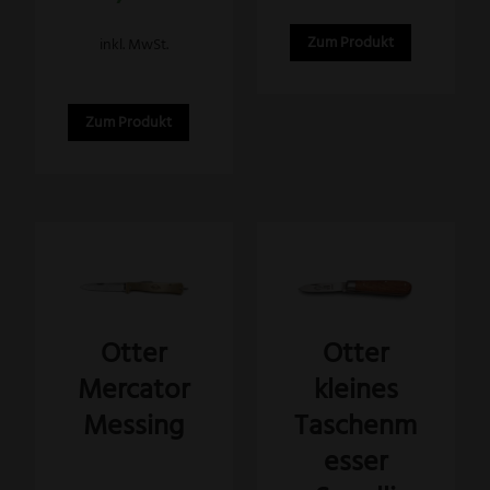
Zum Produkt
inkl. MwSt.
Zum Produkt
Dieses
Produkt
weist
Otter
Otter
mehrere
Mercator
kleines
Varianten
auf.
Messing
Taschenm
Die
esser
Optionen
Bewertet