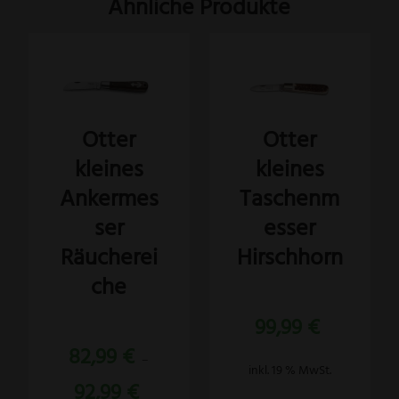
Ähnliche Produkte
Dieses
Produkt
weist
Otter
Otter
mehrere
kleines
kleines
Varianten
auf.
Ankermes
Taschenm
Die
ser
esser
Optionen
Räucherei
Hirschhorn
können
che
auf
der
Bewertet
99,99
€
mit
5.00
Produktseite
Bewertet
von 5
82,99
€
mit
gewählt
–
5.00
inkl. 19 % MwSt.
von 5
werden
92,99
€