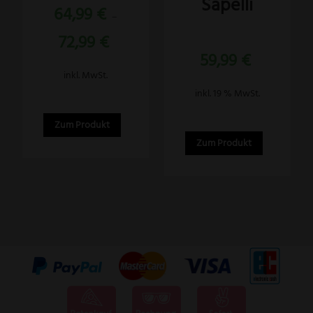
Sapelli
können
64,99
€
mit
–
5.00
auf
von 5
72,99
€
der
Bewertet
59,99
€
mit
5.00
Produktseite
von 5
inkl. MwSt.
gewählt
inkl. 19 % MwSt.
werden
Zum Produkt
Zum Produkt