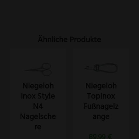
Ähnliche Produkte
Niegeloh
Niegeloh
Inox Style
TopInox
N4
Fußnagelz
Nagelsche
ange
re
89,99
€