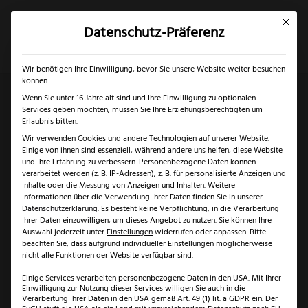
Mit dies
Datenschutz-Präferenz
×
✓
Gratis Schärfgutschein zu jedem Messer
Mein Konto
Suche
Wir benötigen Ihre Einwilligung, bevor Sie unsere Website weiter besuchen
können.
Wenn Sie unter 16 Jahre alt sind und Ihre Einwilligung zu optionalen
Services geben möchten, müssen Sie Ihre Erziehungsberechtigten um
Start
/
Marken
/
Credo
/ Credo Profiklingen
Erlaubnis bitten.
Wir verwenden Cookies und andere Technologien auf unserer Website.
Einige von ihnen sind essenziell, während andere uns helfen, diese Website
und Ihre Erfahrung zu verbessern.
Personenbezogene Daten können
verarbeitet werden (z. B. IP-Adressen), z. B. für personalisierte Anzeigen und
Inhalte oder die Messung von Anzeigen und Inhalten.
Weitere
Informationen über die Verwendung Ihrer Daten finden Sie in unserer
Datenschutzerklärung
.
Es besteht keine Verpflichtung, in die Verarbeitung
Ihrer Daten einzuwilligen, um dieses Angebot zu nutzen.
Sie können Ihre
Auswahl jederzeit unter
Einstellungen
widerrufen oder anpassen.
Bitte
beachten Sie, dass aufgrund individueller Einstellungen möglicherweise
nicht alle Funktionen der Website verfügbar sind.
Einige Services verarbeiten personenbezogene Daten in den USA. Mit Ihrer
Einwilligung zur Nutzung dieser Services willigen Sie auch in die
Verarbeitung Ihrer Daten in den USA gemäß Art. 49 (1) lit. a GDPR ein. Der