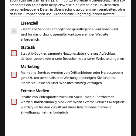
EuGH stuft die USA als ein Land mit unzureichendem Datenschutz nach EU-
Standards ein. Es besteht beispielsweise die Gefahr, dass US-Behörden
personenbezogene Daten in Überwachungsprogrammen verarbeiten, ohne
dass für Europäerinnen und Europäer eine Klagemöglichkeit besteht.
Es folgt eine Liste der Service-Gruppen, für die eine Einwil
Essenziell
Essenzielle Services ermöglichen grundlegende Funktionen und
sind für das ordnungsgemäße Funktionieren der Website
erforderlich.
Statistik
Credo Profiklingen
Statistik-Cookies sammeln Nutzungsdaten, die uns Aufschluss
darüber geben, wie unsere Besucher mit unserer Website umgehen.
Marketing
€
29,99
Marketing Services werden von Drittanbietern oder Herausgebern
genutzt, um personalisierte Werbung anzuzeigen. Sie tun dies,
indem sie Besucher über Websites hinweg verfolgen.
inkl. 19 % MwSt.
Externe Medien
Inhalte von Videoplattformen und Social-Media-Plattformen
werden standardmäßig blockiert. Wenn externe Services akzeptiert
Marke
werden, ist für den Zugriff auf diese Inhalte keine manuelle
Credo
Einwilligung mehr erforderlich.
10 Klingen je Klingenpack, 10
Inhalt
Pack in der 100er Stange