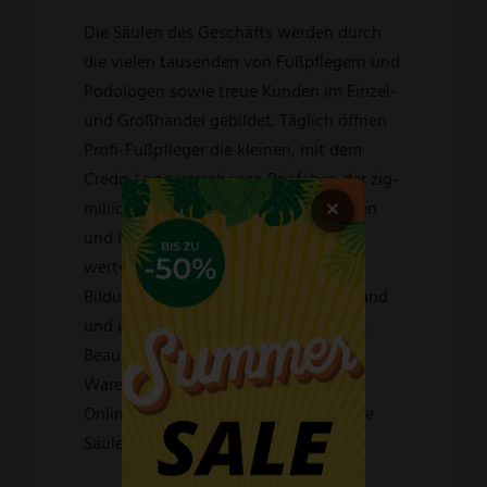
Die Säulen des Geschäfts werden durch
die vielen tausenden von Fußpflegern und
Podologen sowie treue Kunden im Einzel-
und Großhandel gebildet. Täglich öffnen
Profi-Fußpfleger die kleinen, mit dem
Credo-Logo versehenen Briefchen der zig-
×
millionenfach verpackten Hobelklingen
und leisten damit einen unschätzbar
wertvollen Beitrag zur Erhaltung und
Bildung der Marke Credo in Deutschland
und über 60 Ländern. Drogeriemärkte,
Beauty Salons, Apotheken, Kauf- und
Warenhäuser, Parfümerien oder der
Online-Handel bilden die zweite starke
Säule des Unternehmens.