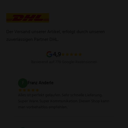
Widerrufsbelehrung
E-Mail:
info@messervertrieb-rottner.de
Lasergravur
Über uns
AGB
Werbegeschenke
Zahlungsarten
Produktsicherheitsverordnung
Schleifservice
Versandarten
Der Versand unserer Artikel, erfolgt durch unseren
Schärfgutschein einlösen
Wissenswertes über Messer
zuverlässigen Partner DHL.
Sitemap
4,9
Basierend auf 779 Google-Rezensionen
F
Franz Anderle
Alles ist perfekt gelaufen. Sehr schnelle Lieferung.
Super Ware. Super Kommunikation. Diesen Shop kann
man vorbehaltlos empfehlen.