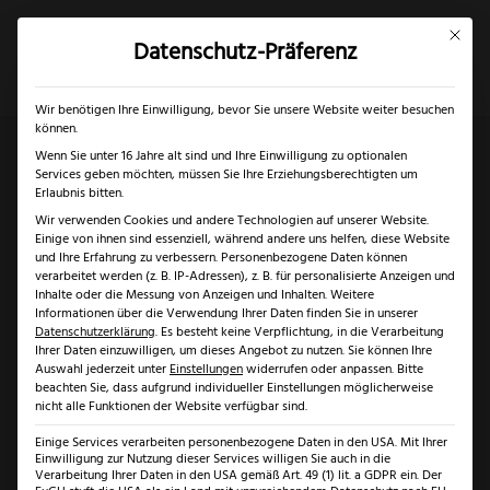
Mit dies
Datenschutz-Präferenz
×
✓
Gratis Schärfgutschein zu jedem Messer
Mein Konto
Suche
Wir benötigen Ihre Einwilligung, bevor Sie unsere Website weiter besuchen
können.
Wenn Sie unter 16 Jahre alt sind und Ihre Einwilligung zu optionalen
Services geben möchten, müssen Sie Ihre Erziehungsberechtigten um
Start
/
Solingen
/
Messer Solingen
/ Puma White
Erlaubnis bitten.
Wir verwenden Cookies und andere Technologien auf unserer Website.
Hunter 240 Olive
Einige von ihnen sind essenziell, während andere uns helfen, diese Website
und Ihre Erfahrung zu verbessern.
Personenbezogene Daten können
verarbeitet werden (z. B. IP-Adressen), z. B. für personalisierte Anzeigen und
Inhalte oder die Messung von Anzeigen und Inhalten.
Weitere
Informationen über die Verwendung Ihrer Daten finden Sie in unserer
Datenschutzerklärung
.
Es besteht keine Verpflichtung, in die Verarbeitung
Ihrer Daten einzuwilligen, um dieses Angebot zu nutzen.
Sie können Ihre
Auswahl jederzeit unter
Einstellungen
widerrufen oder anpassen.
Bitte
beachten Sie, dass aufgrund individueller Einstellungen möglicherweise
nicht alle Funktionen der Website verfügbar sind.
Einige Services verarbeiten personenbezogene Daten in den USA. Mit Ihrer
Einwilligung zur Nutzung dieser Services willigen Sie auch in die
Verarbeitung Ihrer Daten in den USA gemäß Art. 49 (1) lit. a GDPR ein. Der