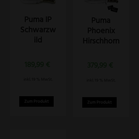
Puma IP
Puma
Schwarzw
Phoenix
ild
Hirschhorn
Bewertet
Bewertet
189,99
€
mit
379,99
€
mit
5.00
5.00
von 5
von 5
inkl. 19 % MwSt.
inkl. 19 % MwSt.
Zum Produkt
Zum Produkt