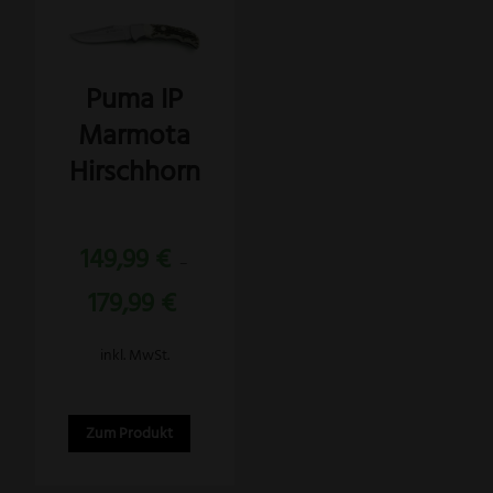
Dieses
Produkt
weist
Puma IP
mehrere
Marmota
Varianten
auf.
Hirschhorn
Die
Optionen
Bewertet
können
149,99
€
mit
–
5.00
auf
von 5
179,99
€
der
Produktseite
inkl. MwSt.
gewählt
werden
Zum Produkt