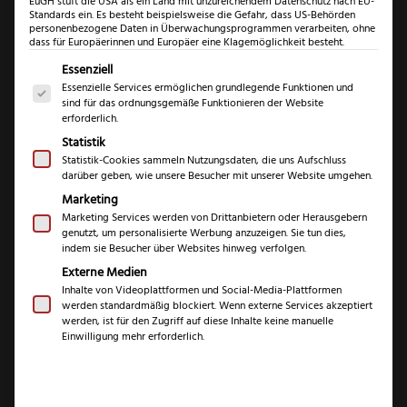
EuGH stuft die USA als ein Land mit unzureichendem Datenschutz nach EU-
Standards ein. Es besteht beispielsweise die Gefahr, dass US-Behörden
personenbezogene Daten in Überwachungsprogrammen verarbeiten, ohne
dass für Europäerinnen und Europäer eine Klagemöglichkeit besteht.
Es folgt eine Liste der Service-Gruppen, für die eine Einwil
Essenziell
Essenzielle Services ermöglichen grundlegende Funktionen und
sind für das ordnungsgemäße Funktionieren der Website
Puma
erforderlich.
White
Statistik
Hunter
Statistik-Cookies sammeln Nutzungsdaten, die uns Aufschluss
darüber geben, wie unsere Besucher mit unserer Website umgehen.
Puma White Hunter
240
Marketing
Olive
240 Olive
Marketing Services werden von Drittanbietern oder Herausgebern
Menge
genutzt, um personalisierte Werbung anzuzeigen. Sie tun dies,
indem sie Besucher über Websites hinweg verfolgen.
€
359,99
Externe Medien
Inhalte von Videoplattformen und Social-Media-Plattformen
werden standardmäßig blockiert. Wenn externe Services akzeptiert
inkl. 19 % MwSt.
werden, ist für den Zugriff auf diese Inhalte keine manuelle
Einwilligung mehr erforderlich.
1x professionelles
Service
Nachschärfen inklusive