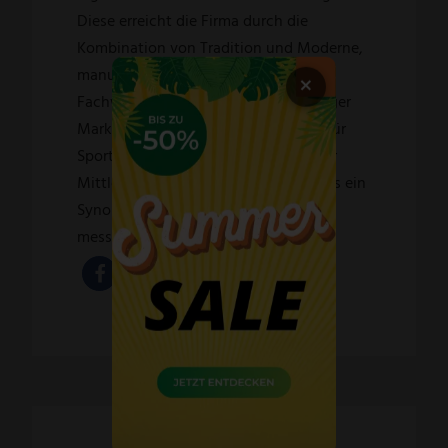
Diese erreicht die Firma durch die
Kombination von Tradition und Moderne,
manuelle Fertigung und technisches
×
Fachwissen. Heutzutage ist die Solinger
Marke sogar der führende Hersteller für
Sport-, Jagd- und Angelmessern. Aber
Mittlerweile steht der Name PUMA als ein
Synonym für höchste Qualität und
messertechnisches Fachwissen.