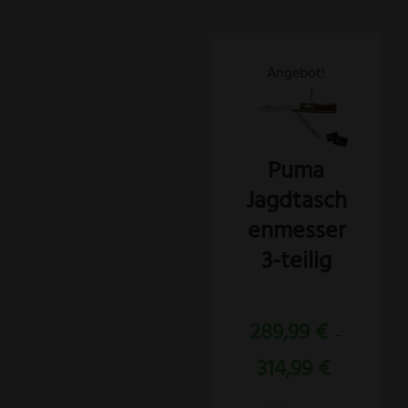
Dieses
Angebot!
Produkt
weist
mehrere
Puma
Varianten
Jagdtasch
auf.
Die
enmesser
Optionen
3-teilig
können
auf
Bewertet
der
289,99
€
mit
–
5.00
Produktseite
von 5
314,99
€
gewählt
werden