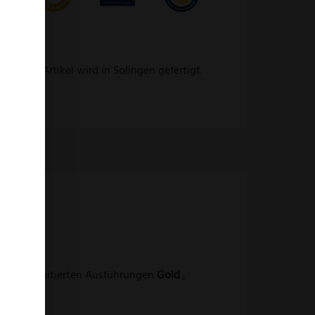
 Dieser Artikel wird in Solingen gefertigt.
tand
n drei limitierten Ausführungen
Gold
,