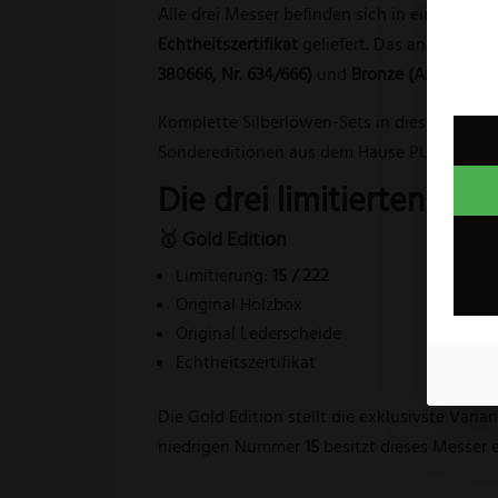
Alle drei Messer befinden sich in einem
gute
Echtheitszertifikat
geliefert. Das angeboten
380666, Nr. 634/666)
und
Bronze (Art.-Nr. 381
Komplette Silberlöwen-Sets in dieser Volls
Sondereditionen aus dem Hause PUMA Solin
Die drei limitierten Au
🥇 Gold Edition
Limitierung:
15 / 222
Original Holzbox
Original Lederscheide
Echtheitszertifikat
Die Gold Edition stellt die exklusivste Varia
niedrigen Nummer
15
besitzt dieses Messer 