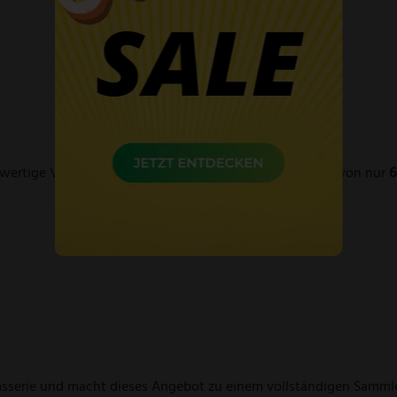
hwertige Verarbeitung und ihre streng limitierte Auflage von nur
6
umsserie und macht dieses Angebot zu einem vollständigen Sammle