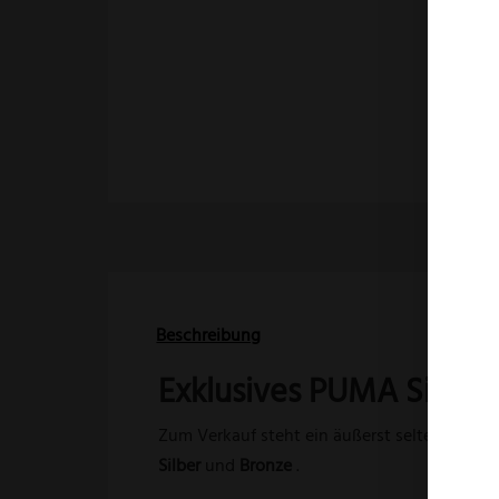
Beschreibung
Exklusives PUMA Silbe
Zum Verkauf steht ein äußerst seltenes un
Silber
und
Bronze
.