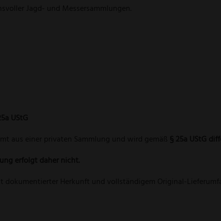
chsvoller Jagd- und Messersammlungen.
25a UStG
mmt aus einer privaten Sammlung und wird gemäß
§ 25a UStG dif
ng erfolgt daher nicht.
it dokumentierter Herkunft und vollständigem Original-Lieferumf