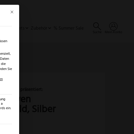
Mit diesem Button wird der Dialog geschlossen. Seine Funktionalität ist identisch 
×
✓
er
SALE ENTDECKEN →
ideen & Sets
Zubehör
% Summer Sale
Suche
Mein Konto
üssen
nziell,
 Daten
 die
nden Sie
en
PUMA
Silberlöwen
erlöwen
zung
Komplettset
 a
 Gold, Silber
ds ein.
Gold,
Silber
&
ilt werden kann. Die erste Service-Gruppe ist essenziell und kann
Bronze