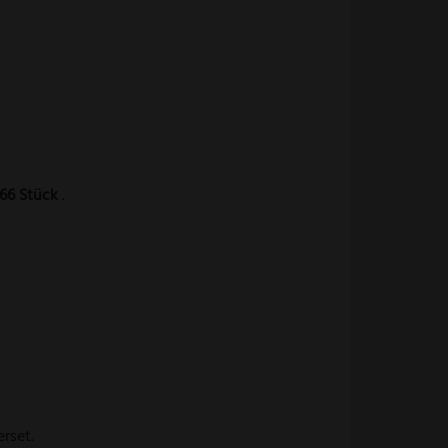
66 Stück
.
rset.