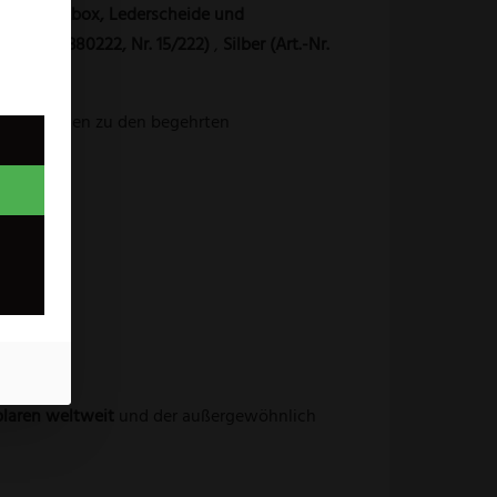
PUMA-Holzbox, Lederscheide und
(Art.-Nr. 380222, Nr. 15/222)
,
Silber (Art.-Nr.
n und zählen zu den begehrten
laren weltweit
und der außergewöhnlich