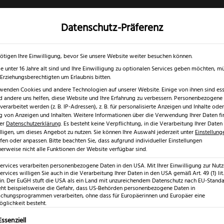
Datenschutz-Präferenz
✓
✓
0 % RABATT ☀️
Nur bis 17.08.2026
Gratis Schärfgutschein zu jedem Mess
gd- & Outdoormesser
Rasur & Nagelpflege
Scheren
Geschenk
ötigen Ihre Einwilligung, bevor Sie unsere Website weiter besuchen können.
e unter 16 Jahre alt sind und Ihre Einwilligung zu optionalen Services geben möchten, m
e Erziehungsberechtigten um Erlaubnis bitten.
wenden Cookies und andere Technologien auf unserer Website. Einige von ihnen sind esse
 andere uns helfen, diese Website und Ihre Erfahrung zu verbessern.
Personenbezogene
wen Komplettset Gold, Silber & Bronze
erarbeitet werden (z. B. IP-Adressen), z. B. für personalisierte Anzeigen und Inhalte oder
 von Anzeigen und Inhalten.
Weitere Informationen über die Verwendung Ihrer Daten fi
rer
Datenschutzerklärung
.
Es besteht keine Verpflichtung, in die Verarbeitung Ihrer Daten
lligen, um dieses Angebot zu nutzen.
Sie können Ihre Auswahl jederzeit unter
Einstellung
fen oder anpassen.
Bitte beachten Sie, dass aufgrund individueller Einstellungen
erweise nicht alle Funktionen der Website verfügbar sind.
PUMA Silb
Services verarbeiten personenbezogene Daten in den USA. Mit Ihrer Einwilligung zur Nut
ervices willigen Sie auch in die Verarbeitung Ihrer Daten in den USA gemäß Art. 49 (1) lit.
Komplettset
n. Der EuGH stuft die USA als ein Land mit unzureichendem Datenschutz nach EU-Standar
eht beispielsweise die Gefahr, dass US-Behörden personenbezogene Daten in
& Bronze
hungsprogrammen verarbeiten, ohne dass für Europäerinnen und Europäer eine
glichkeit besteht.
lgt eine Liste der Service-Gruppen, für die eine Einwilligung erte
Essenziell