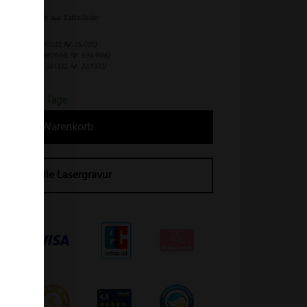
riginal Scheide aus Sattelleder
ld (Art.-Nr. 380222, Nr. 15/222)
ilber (Art.-Nr. 380666, Nr. 634/666)
onze (Art.-Nr. 381332, Nr. 22/1332)
erfrist 2-4 Tage
In den Warenkorb
Individuelle Lasergravur