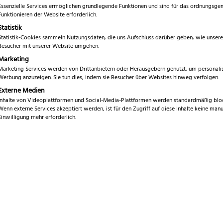
Essenzielle Services ermöglichen grundlegende Funktionen und sind für das ordnungsg
Bewertet mit
11
Funktionieren der Website erforderlich.
Ursp
€
2.189,99
1.99
5.00
von 5,
Statistik
basierend
Prei
auf
Statistik-Cookies sammeln Nutzungsdaten, die uns Aufschluss darüber geben, wie unsere
Kundenbewe
Besucher mit unserer Website umgehen.
inkl. MwSt. (differenzbeste
war:
rtungen
Marketing
2.18
Marketing Services werden von Drittanbietern oder Herausgebern genutzt, um personalis
Marke
P
Werbung anzuzeigen. Sie tun dies, indem sie Besucher über Websites hinweg verfolgen.
Serie
Externe Medien
P
Inhalte von Videoplattformen und Social-Media-Plattformen werden standardmäßig bloc
Wenn externe Services akzeptiert werden, ist für den Zugriff auf diese Inhalte keine manu
Klingenlänge
1
Einwilligung mehr erforderlich.
Gesamtlänge
2
Gewicht
c
Klingenmaterial
X
Schliff
Fl
G
Griffmaterial
E