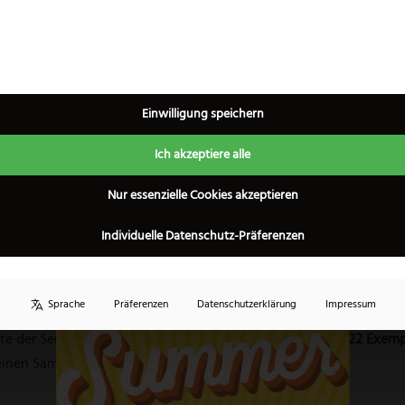
n Sammlerzustand
und werden jeweils inklusive der
originalen 
e Komplettset besteht aus den drei originalen Ausführungen
Gold 
332, Nr. 22/1332)
.
tändigkeit und Erhaltung werden heute nur noch selten angebote
Einwilligung speichern
gen.
Ich akzeptiere alle
sführungen
×
Nur essenzielle Cookies akzeptieren
Individuelle Datenschutz-Präferenzen
Sprache
Präferenzen
Datenschutzerklärung
Impressum
nte der Serie dar. Mit einer Gesamtauflage von lediglich
222 Exemp
einen Sammlerwert.