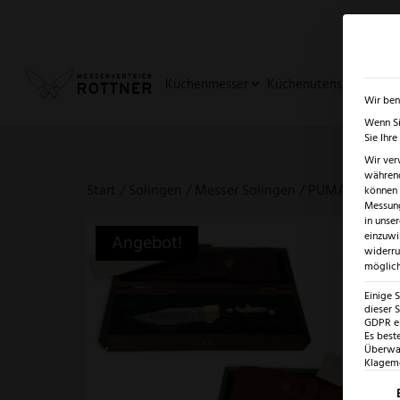
✓
SUMMER SALE: BIS ZU -5
Küchenmesser
Küchenutensilien
Ja
Wir ben
Wenn Si
Sie Ihr
Wir ver
während
Start
/
Solingen
/
Messer Solingen
/ PUMA Silberlö
können v
Messung
in unse
einzuwi
Angebot!
widerru
möglich
Einige 
dieser S
GDPR ei
Es best
Überwac
Klagemö
Es fo