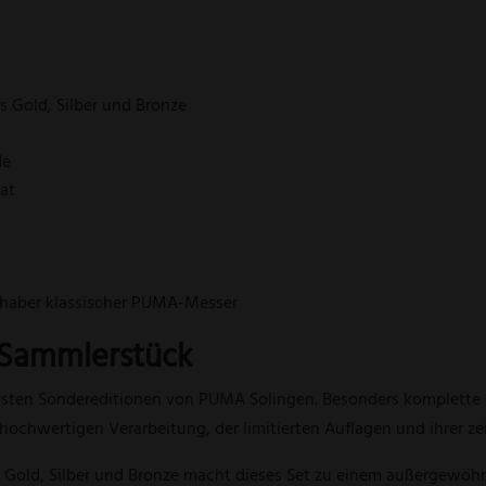
 Gold, Silber und Bronze
de
kat
bhaber klassischer PUMA-Messer
 Sammlerstück
sivsten Sondereditionen von PUMA Solingen. Besonders komplett
hochwertigen Verarbeitung, der limitierten Auflagen und ihrer zei
 Gold, Silber und Bronze macht dieses Set zu einem außergewö