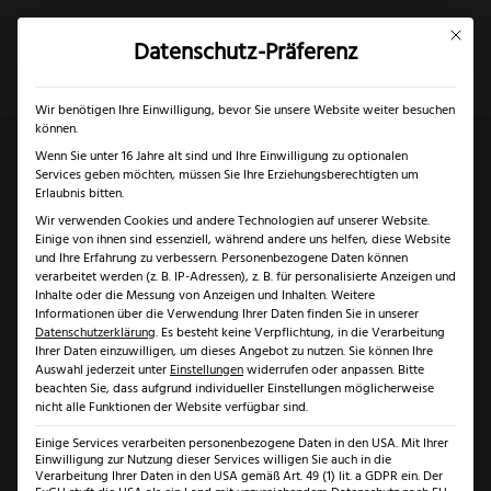
Mit dies
Datenschutz-Präferenz
×
✓
Gratis Schärfgutschein zu jedem Messer
Mein Konto
Suche
Wir benötigen Ihre Einwilligung, bevor Sie unsere Website weiter besuchen
können.
Wenn Sie unter 16 Jahre alt sind und Ihre Einwilligung zu optionalen
Services geben möchten, müssen Sie Ihre Erziehungsberechtigten um
Start
/
Solingen
/
Messer Solingen
/ PUMA Mini 4-Star
Erlaubnis bitten.
Wir verwenden Cookies und andere Technologien auf unserer Website.
Augenjaspis aus 1992
Einige von ihnen sind essenziell, während andere uns helfen, diese Website
und Ihre Erfahrung zu verbessern.
Personenbezogene Daten können
verarbeitet werden (z. B. IP-Adressen), z. B. für personalisierte Anzeigen und
Inhalte oder die Messung von Anzeigen und Inhalten.
Weitere
Informationen über die Verwendung Ihrer Daten finden Sie in unserer
Datenschutzerklärung
.
Es besteht keine Verpflichtung, in die Verarbeitung
Ihrer Daten einzuwilligen, um dieses Angebot zu nutzen.
Sie können Ihre
Auswahl jederzeit unter
Einstellungen
widerrufen oder anpassen.
Bitte
beachten Sie, dass aufgrund individueller Einstellungen möglicherweise
nicht alle Funktionen der Website verfügbar sind.
Einige Services verarbeiten personenbezogene Daten in den USA. Mit Ihrer
Einwilligung zur Nutzung dieser Services willigen Sie auch in die
Verarbeitung Ihrer Daten in den USA gemäß Art. 49 (1) lit. a GDPR ein. Der