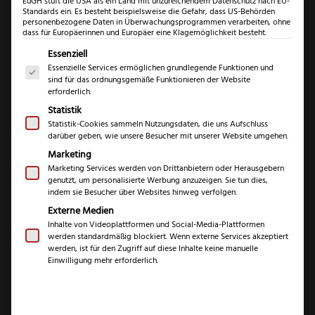
EuGH stuft die USA als ein Land mit unzureichendem Datenschutz nach EU-
Standards ein. Es besteht beispielsweise die Gefahr, dass US-Behörden
personenbezogene Daten in Überwachungsprogrammen verarbeiten, ohne
dass für Europäerinnen und Europäer eine Klagemöglichkeit besteht.
Es folgt eine Liste der Service-Gruppen, für die eine Einwil
Essenziell
Essenzielle Services ermöglichen grundlegende Funktionen und
sind für das ordnungsgemäße Funktionieren der Website
erforderlich.
Statistik
PUMA
Statistik-Cookies sammeln Nutzungsdaten, die uns Aufschluss
darüber geben, wie unsere Besucher mit unserer Website umgehen.
Mini
Marketing
4-
Marketing Services werden von Drittanbietern oder Herausgebern
PUMA Mini 4-Star
Star
genutzt, um personalisierte Werbung anzuzeigen. Sie tun dies,
indem sie Besucher über Websites hinweg verfolgen.
Augenjaspi
Augenjaspis aus
Externe Medien
aus
Inhalte von Videoplattformen und Social-Media-Plattformen
1992
1992
werden standardmäßig blockiert. Wenn externe Services akzeptiert
werden, ist für den Zugriff auf diese Inhalte keine manuelle
Menge
Einwilligung mehr erforderlich.
€
449,99
inkl. MwSt. (differenzbesteuert nach §25a UStG.)