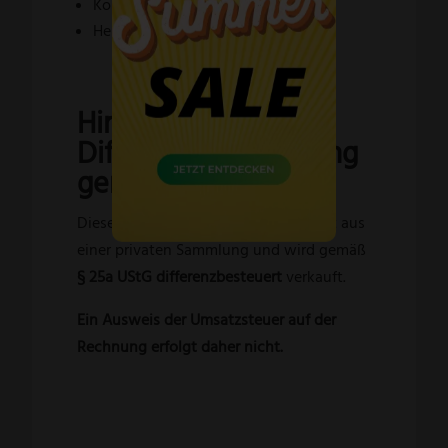
Kontrollnummer 46092
Herstellungsjahr 1992
Hinweis zur
Differenzbesteuerung
gemäß § 25a UStG
Dieses PUMA Sammlermesser stammt aus
einer privaten Sammlung und wird gemäß
§ 25a UStG differenzbesteuert
verkauft.
Ein Ausweis der Umsatzsteuer auf der
Rechnung erfolgt daher nicht.