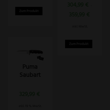
der
304,99
€
mit
–
5.00
Produktseite
von 5
Zum Produkt
359,99
€
gewählt
werden
inkl. MwSt.
Zum Produkt
Puma
Saubart
Bewertet
329,99
€
mit
5.00
von 5
inkl. 19 % MwSt.