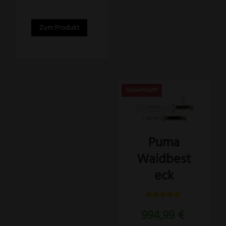
Zum Produkt
Puma
Waidbest
eck
Bewertet
994,99
€
mit
5.00
von 5