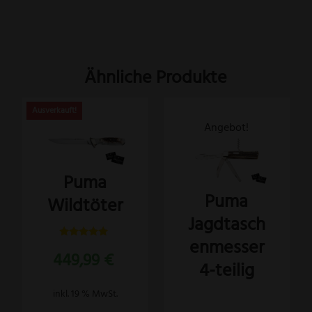
Ähnliche Produkte
Dieses
Angebot!
Produkt
weist
Puma
mehrere
Puma
Wildtöter
Varianten
Jagdtasch
auf.
Die
enmesser
Bewertet
449,99
€
mit
Optionen
4-teilig
5.00
von 5
können
inkl. 19 % MwSt.
auf
Bewertet