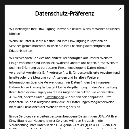
Mit dies
Datenschutz-Präferenz
×
✓
Gratis Schärfgutschein zu jedem Messer
Mein Konto
Suche
Wir benötigen Ihre Einwilligung, bevor Sie unsere Website weiter besuchen
können.
Wenn Sie unter 16 Jahre alt sind und Ihre Einwilligung zu optionalen
Services geben möchten, müssen Sie Ihre Erziehungsberechtigten um
Erlaubnis bitten.
Wir verwenden Cookies und andere Technologien auf unserer Website.
Einige von ihnen sind essenziell, während andere uns helfen, diese Website
Startseite
>
FAQ – Wissenswertes über Messer
>
Welche
und Ihre Erfahrung zu verbessern.
Personenbezogene Daten können
Messerarten gibt es?
verarbeitet werden (z. B. IP-Adressen), z. B. für personalisierte Anzeigen und
Inhalte oder die Messung von Anzeigen und Inhalten.
Weitere
Informationen über die Verwendung Ihrer Daten finden Sie in unserer
Welche Messerarten
Datenschutzerklärung
.
Es besteht keine Verpflichtung, in die Verarbeitung
Ihrer Daten einzuwilligen, um dieses Angebot zu nutzen.
Sie können Ihre
Auswahl jederzeit unter
Einstellungen
widerrufen oder anpassen.
Bitte
gibt es?
beachten Sie, dass aufgrund individueller Einstellungen möglicherweise
nicht alle Funktionen der Website verfügbar sind.
Einige Services verarbeiten personenbezogene Daten in den USA. Mit Ihrer
Einwilligung zur Nutzung dieser Services willigen Sie auch in die
Verarbeitung Ihrer Daten in den USA gemäß Art. 49 (1) lit. a GDPR ein. Der