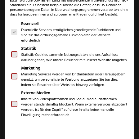
EuGH stuft die USA als ein Land mit unzureichendem Datenschutz nach EU-
Standards ein. Es besteht beispielsweise die Gefahr, dass US-Behörden
Küchenmesser
Outdoormesser
personenbezogene Daten in Überwachungsprogrammen verarbeiten, ohne
dass für Europäerinnen und Europäer eine Klagemöglichkeit besteht.
Es folgt eine Liste der Service-Gruppen, für die eine Einwil
Essenziell
Essenzielle Services ermöglichen grundlegende Funktionen und
sind für das ordnungsgemäße Funktionieren der Website
erforderlich.
Statistik
Statistik-Cookies sammeln Nutzungsdaten, die uns Aufschluss
darüber geben, wie unsere Besucher mit unserer Website umgehen.
Marketing
Marketing Services werden von Drittanbietern oder Herausgebern
genutzt, um personalisierte Werbung anzuzeigen. Sie tun dies,
Gemüsemess
Schälmesser
indem sie Besucher über Websites hinweg verfolgen.
Externe Medien
er
Ähnlich klein
Inhalte von Videoplattformen und Social-Media-Plattformen
und handlich
werden standardmäßig blockiert. Wenn externe Services akzeptiert
Die handliche
werden, ist für den Zugriff auf diese Inhalte keine manuelle
wie das
Einwilligung mehr erforderlich.
Größe und die
Gemüsemesser,
glatte, gerade
zeichnet sich
und sehr
die Klinge