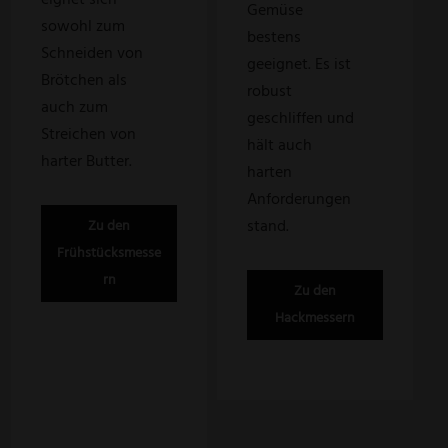
Gemüse
sowohl zum
bestens
Schneiden von
geeignet. Es ist
Brötchen als
robust
auch zum
geschliffen und
Streichen von
hält auch
harter Butter.
harten
Anforderungen
stand.
Zu den
Frühstücksmesse
rn
Zu den
Hackmessern