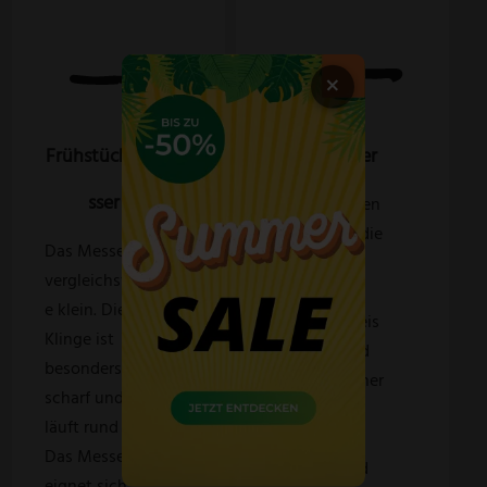
×
Frühstücksme
Hackmesser
sser
Vom Aussehen
her erinnert die
Das Messer ist
Klinge an ein
vergleichsweis
Beil, ist
e klein. Die
vergleichsweis
Klinge ist
e schwer und
besonders
groß und daher
scharf und
zum Hacken
läuft rund zu.
von Fleisch,
Das Messer
Knochen und
eignet sich