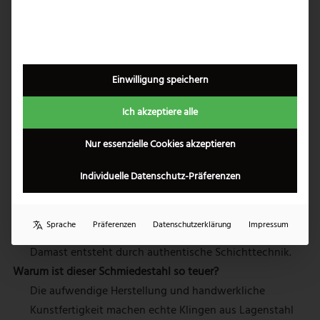
verschiedenen Materialkombinationen sorgen nicht nur für
Stabilität, sondern auch für eine attraktive Oberfläche. So
entstehen Produkte, die in Funktion und Optik
gleichermaßen überzeugen.
Einwilligung speichern
Ich akzeptiere alle
FAQ – Häufig gestellte Fragen
Wie pflege ich Damaststahl richtig?
Nur essenzielle Cookies akzeptieren
Vermeiden Sie aggressive Reinigungsmittel, halten Sie
den Klingenstahl trocken und ölen Sie die Oberfläche
Individuelle Datenschutz-Präferenzen
×
regelmäßig leicht ein.
Ist jedes Messer mit Muster echter Damast?
Sprache
Präferenzen
Datenschutzerklärung
Impressum
Nein, manche Produkte imitieren nur die Optik. Echter
Damast entsteht durch authentische Schichttechnik.
Warum ist dieser Schmiedestahl so teuer?
Die aufwendige Herstellung und handwerkliche
Kunstfertigkeit machen echte Klingen aus Lagenstahl