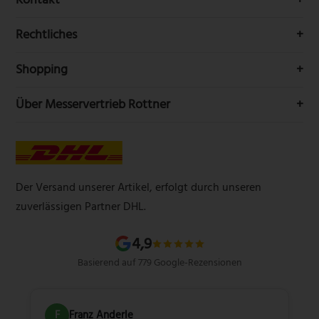
Messerwelt durch unseren Newsletter
Buchenstr. 3
Rechtliches
42699 Solingen
Impressum
Deutschland
Shopping
Datenschutzerklärung
Telefon:
(0212) 25089021
Mein Konto
Über Messervertrieb Rottner
Widerrufsbelehrung
E-Mail:
info@messervertrieb-rottner.de
Lasergravur
Über uns
AGB
Werbegeschenke
Zahlungsarten
Produktsicherheitsverordnung
Schleifservice
Versandarten
Der Versand unserer Artikel, erfolgt durch unseren
Schärfgutschein einlösen
Wissenswertes über Messer
zuverlässigen Partner DHL.
Sitemap
4,9
Basierend auf 779 Google-Rezensionen
F
Franz Anderle