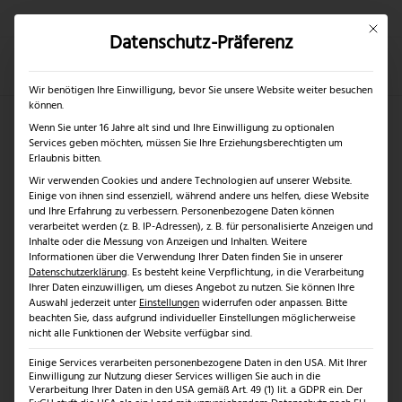
Mit dies
Datenschutz-Präferenz
×
✓
Nur bis 17.08.2026
Mein Konto
Suche
Wir benötigen Ihre Einwilligung, bevor Sie unsere Website weiter besuchen
können.
Wenn Sie unter 16 Jahre alt sind und Ihre Einwilligung zu optionalen
Services geben möchten, müssen Sie Ihre Erziehungsberechtigten um
Damaststahl
Erlaubnis bitten.
Wir verwenden Cookies und andere Technologien auf unserer Website.
Einige von ihnen sind essenziell, während andere uns helfen, diese Website
von
Jonas
|
Aug. 1, 2024
und Ihre Erfahrung zu verbessern.
Personenbezogene Daten können
verarbeitet werden (z. B. IP-Adressen), z. B. für personalisierte Anzeigen und
Inhalte oder die Messung von Anzeigen und Inhalten.
Weitere
Informationen über die Verwendung Ihrer Daten finden Sie in unserer
Damaststahl –
Datenschutzerklärung
.
Es besteht keine Verpflichtung, in die Verarbeitung
Ihrer Daten einzuwilligen, um dieses Angebot zu nutzen.
Sie können Ihre
Auswahl jederzeit unter
Einstellungen
widerrufen oder anpassen.
Bitte
Hochwertiger Stahl
beachten Sie, dass aufgrund individueller Einstellungen möglicherweise
nicht alle Funktionen der Website verfügbar sind.
mit einzigartiger
Einige Services verarbeiten personenbezogene Daten in den USA. Mit Ihrer
Einwilligung zur Nutzung dieser Services willigen Sie auch in die
Verarbeitung Ihrer Daten in den USA gemäß Art. 49 (1) lit. a GDPR ein. Der