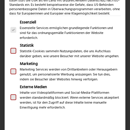
Maserung
EuGH stuft die USA als ein Land mit unzureichendem Datenschutz nach EU-
Standards ein. Es besteht beispielsweise die Gefahr, dass US-Behörden
personenbezogene Daten in Überwachungsprogrammen verarbeiten, ohne
dass für Europäerinnen und Europäer eine Klagemöglichkeit besteht.
Damaststahl, auch bekannt als Damaszenerstahl,
Es folgt eine Liste der Service-Gruppen, für die eine Einwil
Essenziell
überzeugt durch seine markante Optik und hervorragenden
Essenzielle Services ermöglichen grundlegende Funktionen und
Materialeigenschaften. In diesem Artikel erfahren Sie alles
sind für das ordnungsgemäße Funktionieren der Website
über diesen traditionsreichen Stahltyp, seine Herstellung,
erforderlich.
Statistik
Nutzung und Vorteile.
Statistik-Cookies sammeln Nutzungsdaten, die uns Aufschluss
darüber geben, wie unsere Besucher mit unserer Website umgehen.
Marketing
Definition und Ursprung
Marketing Services werden von Drittanbietern oder Herausgebern
Damaststahl – auch als Damaszenerstahl bekannt – ist eine
genutzt, um personalisierte Werbung anzuzeigen. Sie tun dies,
faszinierende Stahlart, die durch ihre auffällige Maserung
indem sie Besucher über Websites hinweg verfolgen.
und ihre hervorragenden mechanischen Eigenschaften
Externe Medien
Inhalte von Videoplattformen und Social-Media-Plattformen
beeindruckt. Der Begriff wird häufig synonym verwendet.
werden standardmäßig blockiert. Wenn externe Services akzeptiert
Der Stahl entsteht durch wiederholtes Falten und
werden, ist für den Zugriff auf diese Inhalte keine manuelle
Einwilligung mehr erforderlich.
Verschweißen verschiedener Metalllegierungen, was zu
seiner typischen Struktur führt. Bereits im alten Orient
wurde dieser Schichtstahl wegen seiner