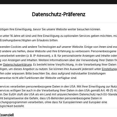
Datenschutz-Präferenz
✓
✓
0 % RABATT ☀️
Nur bis 17.08.2026
Gratis Schärfgutschein zu jedem Mess
gd- & Outdoormesser
Rasur & Nagelpflege
Scheren
Geschenk
ötigen Ihre Einwilligung, bevor Sie unsere Website weiter besuchen können.
e unter 16 Jahre alt sind und Ihre Einwilligung zu optionalen Services geben möchten, m
e Erziehungsberechtigten um Erlaubnis bitten.
wenden Cookies und andere Technologien auf unserer Website. Einige von ihnen sind esse
 andere uns helfen, diese Website und Ihre Erfahrung zu verbessern.
Personenbezogene
erarbeitet werden (z. B. IP-Adressen), z. B. für personalisierte Anzeigen und Inhalte oder
 von Anzeigen und Inhalten.
Weitere Informationen über die Verwendung Ihrer Daten fi
rer
Datenschutzerklärung
.
Es besteht keine Verpflichtung, in die Verarbeitung Ihrer Daten
lligen, um dieses Angebot zu nutzen.
Sie können Ihre Auswahl jederzeit unter
Einstellung
sets für Köche
fen oder anpassen.
Bitte beachten Sie, dass aufgrund individueller Einstellungen
he
erweise nicht alle Funktionen der Website verfügbar sind.
Services verarbeiten personenbezogene Daten in den USA. Mit Ihrer Einwilligung zur Nut
ervices willigen Sie auch in die Verarbeitung Ihrer Daten in den USA gemäß Art. 49 (1) lit.
n. Der EuGH stuft die USA als ein Land mit unzureichendem Datenschutz nach EU-Standar
eht beispielsweise die Gefahr, dass US-Behörden personenbezogene Daten in
hungsprogrammen verarbeiten, ohne dass für Europäerinnen und Europäer eine
glichkeit besteht.
lgt eine Liste der Service-Gruppen, für die eine Einwilligung erte
Essenziell