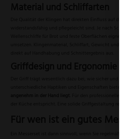
Material und Schliffarten
Die Qualität der Klingen hat direkten Einfluss auf die Alltag
widerstandsfähig und pflegeleicht sind. Je nach Schneidau
Wellenschliffe für Brot und feste Oberflächen eignen. Entsc
umsetzen. Klingenmaterial, Schliffart, Gewicht und Griffges
direkt auf Handhabung und Schnittergebnis aus.
Griffdesign und Ergonomie
Der Griff trägt wesentlich dazu bei, wie sicher und kontrol
unterschiedliche Haptiken und Eigenschaften bieten. Für ei
angenehm in der Hand liegt
. Für den professionellen Einsat
der Küche entspricht. Eine solide Griffgestaltung reduziert
Für wen ist ein gutes Messers
Ein Messerset ist dann sinnvoll, wenn Sie regelmäßig koche