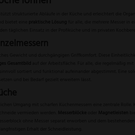
Köche lohnen
tützt strukturierte Abläufe in der Küche und erleichtert die Org
nd bietet eine
praktische Lösung
für alle, die mehrere Messer in
r den täglichen Einsatz in der Profiküche und im privaten Kochbere
inzelmessern
hes Gewicht und durchgängigen Griffkomfort. Diese Einheitlichkei
ges Gesamtbild
auf der Arbeitsfläche. Für alle, die regelmäßig mi
 – sinnvoll sortiert und funktional aufeinander abgestimmt. Eine 
nsetzen und bei Bedarf gezielt erweitern lässt.
Küche
lichen Umgang mit scharfen Küchenmessern eine zentrale Rolle. Kl
Schneide vermieden werden.
Messerblöcke
oder
Magnetleisten
bie
sserblock ohne Messer
separat erworben und dem bestehenden S
langfristigen Erhalt der Schneidleistung.