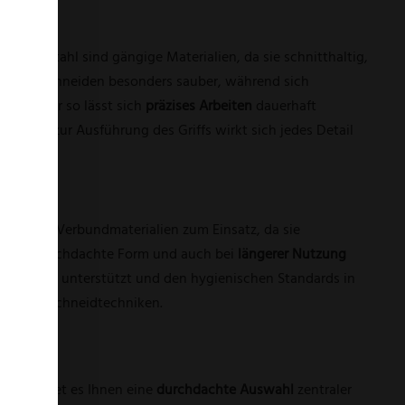
 Damaststahl sind gängige Materialien, da sie schnitthaltig,
Klingen schneiden besonders sauber, während sich
tung – nur so lässt sich
präzises Arbeiten
dauerhaft
ls bis zur Ausführung des Griffs wirkt sich jedes Detail
Holz oder Verbundmaterialien zum Einsatz, da sie
he, eine durchdachte Form und auch bei
längerer Nutzung
he Reinigung unterstützt und den hygienischen Standards in
hiedenen Schneidtechniken.
tieg bietet es Ihnen eine
durchdachte Auswahl
zentraler