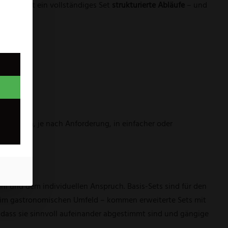
nterstützt ein vollständiges Set
strukturierte Abläufe
– und
assen sich, je nach Anforderung, in einfacher oder
 und dem individuellen Anspruch. Basis-Sets sind für den
im gastronomischen Umfeld – kommen erweiterte Sets mit
, dass sie sinnvoll aufeinander abgestimmt sind und gängige