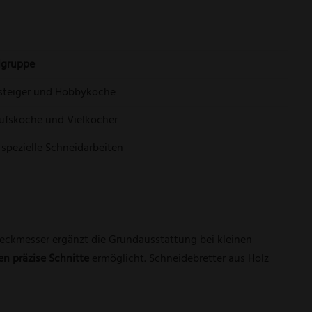
lgruppe
steiger und Hobbyköche
ufsköche und Vielkocher
 spezielle Schneidarbeiten
eckmesser
ergänzt die Grundausstattung bei kleinen
n präzise Schnitte
ermöglicht.
Schneidebretter aus Holz