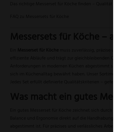
Das richtige Messerset für Köche finden – Qualität kaufen,
FAQ zu Messersets für Köche
Messersets für Köche – ausge
Ein
Messerset für Köche
muss zuverlässig, präzise und ergon
effiziente Abläufe und trägt zur gleichbleibenden Qualität i
Anforderungen in modernen Küchen abgestimmt sind. Die S
sich im Küchenalltag bewährt haben. Unser Sortiment richte
Jedes Set erfüllt definierte Qualitätskriterien – gefertigt i
Was macht ein gutes Messers
Ein gutes Messerset für Köche zeichnet sich durch Qualitä
Balance und Ergonomie direkt auf die Handhabung und Funk
abgestimmt ist. Für präzises und verlässliches Arbeiten in 