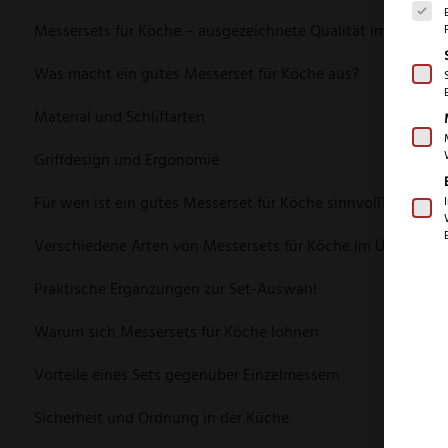
Messersets für Köche – ausgezeichnete Qualität im Fokus
Was macht ein gutes Messerset für Köche aus?
Material und Schliffarten
Griffdesign und Ergonomie
Für wen ist ein gutes Messerset für Köche sinnvoll?
Verschiedene Arten von Messersets für Köche im Überblick
Praktische Ergänzungen zur Set-Auswahl
Warum sich Messersets für Köche lohnen
Vorteile eines Sets gegenüber Einzelmessern
Sicherheit und Ordnung in der Küche