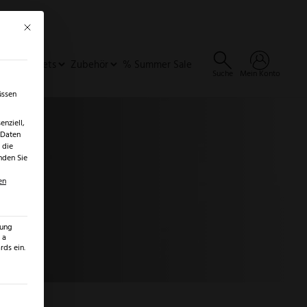
Mit diesem Button wird der Dialog geschlossen. Seine Funktionalität ist identisch 
×
✓
er
SALE ENTDECKEN →
ideen & Sets
Zubehör
% Summer Sale
Suche
Mein Konto
üssen
nziell,
 Daten
 die
nden Sie
en
zung
 a
ds ein.
ilt werden kann. Die erste Service-Gruppe ist essenziell und kann