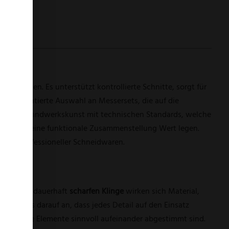
u werden. Es unterstützt kontrollierte Schnitte, sorgt für
fältig kuratierte Auswahl an Messersets, die auf die
ewährte Handwerkskunst mit technischen Standards, welche
ialien und eine funktionale Zusammenstellung Wert legen.
ellung professioneller Schneidwaren.
ben einer dauerhaft
scharfen Klinge
wirken sich Material,
kommt es darauf an, dass jedes Detail auf den Einsatz
r Köche alle Elemente sinnvoll aufeinander abgestimmt sind.