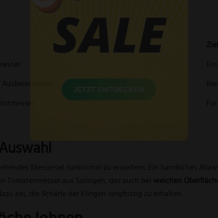
Zie
messer
Ein
, Ausbeinmesser
Ber
 Brotmesser
Für
-Auswahl
tehendes Messerset funktional zu erweitern. Ein handliches
Allzw
ein
Tomatenmesser aus Solingen
, das auch bei
weichen Oberfläche
u bei, die Schärfe der Klingen langfristig zu erhalten.