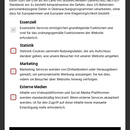
EuGH stuft die USA als ein Land mit unzureichendem Datenschutz nach EU-
Standards ein. Es besteht beispielsweise die Gefahr, dass US-Behörden
personenbezogene Daten in Überwachungsprogrammen verarbeiten, ohne
Schärfer als die Konkurrenz
dass für Europäerinnen und Europäer eine Klagemöglichkeit besteht.
Es folgt eine Liste der Service-Gruppen, für die eine Einwil
Essenziell
Messervertrieb Rottner bedeutet höchste Schneidwarenqualität
Social Media
Essenzielle Services ermöglichen grundlegende Funktionen und
aus Solingen.
sind für das ordnungsgemäße Funktionieren der Website
erforderlich.
Folgen Sie uns auf Social-Media durch die Welt der Messer
Newsletter
Statistik
Statistik-Cookies sammeln Nutzungsdaten, die uns Aufschluss
Erhalten Sie Neuigkeiten und aktuelle Trends rundum die
Kontakt
darüber geben, wie unsere Besucher mit unserer Website umgehen.
Messerwelt durch unseren Newsletter
Marketing
Buchenstr. 3
Marketing Services werden von Drittanbietern oder Herausgebern
Rechtliches
genutzt, um personalisierte Werbung anzuzeigen. Sie tun dies,
42699 Solingen
indem sie Besucher über Websites hinweg verfolgen.
Impressum
Deutschland
Shopping
Externe Medien
Datenschutzerklärung
Inhalte von Videoplattformen und Social-Media-Plattformen
Telefon:
(0212) 25089021
Mein Konto
werden standardmäßig blockiert. Wenn externe Services akzeptiert
Über Messervertrieb Rottner
Widerrufsbelehrung
werden, ist für den Zugriff auf diese Inhalte keine manuelle
E-Mail:
info@messervertrieb-rottner.de
Lasergravur
Einwilligung mehr erforderlich.
Über uns
AGB
Werbegeschenke
Zahlungsarten
Produktsicherheitsverordnung
Schleifservice