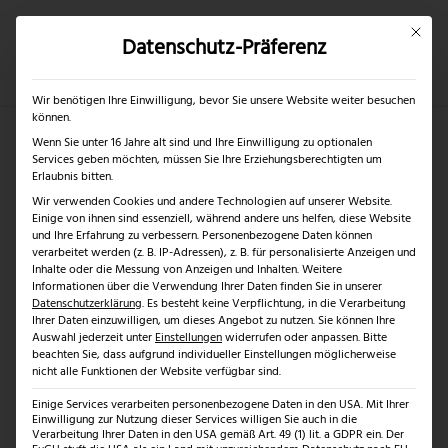
Mit dies
Datenschutz-Präferenz
×
✓
Nur bis 17.08.2026
Mein Konto
Suche
Wir benötigen Ihre Einwilligung, bevor Sie unsere Website weiter besuchen
können.
Wenn Sie unter 16 Jahre alt sind und Ihre Einwilligung zu optionalen
Services geben möchten, müssen Sie Ihre Erziehungsberechtigten um
Shop
Erlaubnis bitten.
Wir verwenden Cookies und andere Technologien auf unserer Website.
Einige von ihnen sind essenziell, während andere uns helfen, diese Website
und Ihre Erfahrung zu verbessern.
Personenbezogene Daten können
verarbeitet werden (z. B. IP-Adressen), z. B. für personalisierte Anzeigen und
Inhalte oder die Messung von Anzeigen und Inhalten.
Weitere
Informationen über die Verwendung Ihrer Daten finden Sie in unserer
Datenschutzerklärung
.
Es besteht keine Verpflichtung, in die Verarbeitung
Ihrer Daten einzuwilligen, um dieses Angebot zu nutzen.
Sie können Ihre
Auswahl jederzeit unter
Einstellungen
widerrufen oder anpassen.
Bitte
beachten Sie, dass aufgrund individueller Einstellungen möglicherweise
nicht alle Funktionen der Website verfügbar sind.
Einige Services verarbeiten personenbezogene Daten in den USA. Mit Ihrer
Einwilligung zur Nutzung dieser Services willigen Sie auch in die
Verarbeitung Ihrer Daten in den USA gemäß Art. 49 (1) lit. a GDPR ein. Der