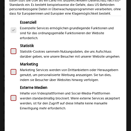
unschöne Schnittwunde entstanden. Ein kleiner
EuGH stuft die USA als ein Land mit unzureichendem Datenschutz nach EU-
Standards ein. Es besteht beispielsweise die Gefahr, dass US-Behörden
Messerschnitt ist hierbei bereits ausreichend. Schnittwunden
personenbezogene Daten in Überwachungsprogrammen verarbeiten, ohne
dass für Europäerinnen und Europäer eine Klagemöglichkeit besteht.
zählen zu den am häufigsten vorkommenden Unfällen im
Es folgt eine Liste der Service-Gruppen, für die eine Einwil
Essenziell
Haushalt, weshalb es sinnvoll ist, die richtige
Essenzielle Services ermöglichen grundlegende Funktionen und
Vorgehensweise nach einem solchen Ereignis zu kennen.
sind für das ordnungsgemäße Funktionieren der Website
erforderlich.
Doch wie wird eine Schnittwunde schnell und richtig
Statistik
versorgt und was ist im Umgang mit umherliegenden
Statistik-Cookies sammeln Nutzungsdaten, die uns Aufschluss
Lebensmittel zu beachten? Mit diesen Fragen wollen wir uns
darüber geben, wie unsere Besucher mit unserer Website umgehen.
in diesem Beitrag etwas genauer auseinandersetzen.
Marketing
Marketing Services werden von Drittanbietern oder Herausgebern
Schnittwunde versorgen im
genutzt, um personalisierte Werbung anzuzeigen. Sie tun dies,
indem sie Besucher über Websites hinweg verfolgen.
Überblick
Externe Medien
Inhalte von Videoplattformen und Social-Media-Plattformen
werden standardmäßig blockiert. Wenn externe Services akzeptiert
Bei der korrekten Versorgung einer Schnittwunde ist
werden, ist für den Zugriff auf diese Inhalte keine manuelle
Einwilligung mehr erforderlich.
zunächst der Zustand der Wunde entscheidend. Hierbei
spielen sowohl die Größe der Wunde und die Körperstelle als
auch der Verschmutzungsgrad eine Rolle. Eine Schnittwunde