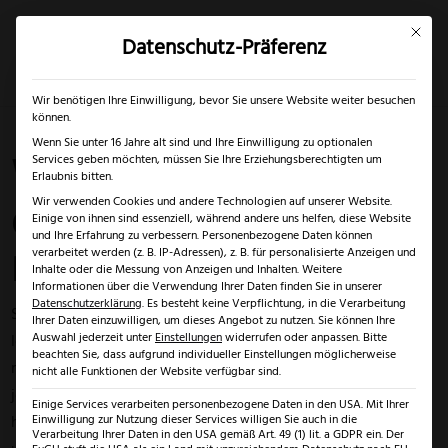
Mit dies
Datenschutz-Präferenz
×
✓
Nur bis 17.08.2026
Mein Konto
Suche
Wir benötigen Ihre Einwilligung, bevor Sie unsere Website weiter besuchen
können.
Wenn Sie unter 16 Jahre alt sind und Ihre Einwilligung zu optionalen
Wie versorgt man
Services geben möchten, müssen Sie Ihre Erziehungsberechtigten um
Erlaubnis bitten.
eine Schnittwunde
Wir verwenden Cookies und andere Technologien auf unserer Website.
Einige von ihnen sind essenziell, während andere uns helfen, diese Website
und Ihre Erfahrung zu verbessern.
Personenbezogene Daten können
richtig?
verarbeitet werden (z. B. IP-Adressen), z. B. für personalisierte Anzeigen und
Inhalte oder die Messung von Anzeigen und Inhalten.
Weitere
Informationen über die Verwendung Ihrer Daten finden Sie in unserer
Datenschutzerklärung
.
Es besteht keine Verpflichtung, in die Verarbeitung
Scharfe Messer gehören beim Kochen und Zubereiten
Ihrer Daten einzuwilligen, um dieses Angebot zu nutzen.
Sie können Ihre
Auswahl jederzeit unter
Einstellungen
widerrufen oder anpassen.
Bitte
leckerer Speisen einfach dazu. Auch die erfahrensten und
beachten Sie, dass aufgrund individueller Einstellungen möglicherweise
routiniertesten Köche können sich an einem solchen Messer
nicht alle Funktionen der Website verfügbar sind.
jedoch binnen Sekunden verletzten. Einmal nicht richtig
Einige Services verarbeiten personenbezogene Daten in den USA. Mit Ihrer
hingeschaut oder schlicht abgerutscht und schon ist eine
Einwilligung zur Nutzung dieser Services willigen Sie auch in die
Verarbeitung Ihrer Daten in den USA gemäß Art. 49 (1) lit. a GDPR ein. Der