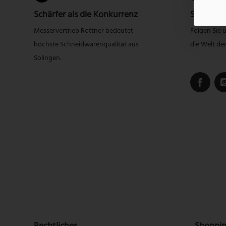
Schärfer als die Konkurrenz
Social Me
Messervertrieb Rottner bedeutet
Folgen Sie 
höchste Schneidwarenqualität aus
die Welt de
Solingen.
Rechtliches
Shoppi