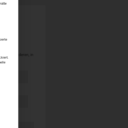
emäße
ber Ihre
ierte
lfen Sie anderen, in
kiert.
elle