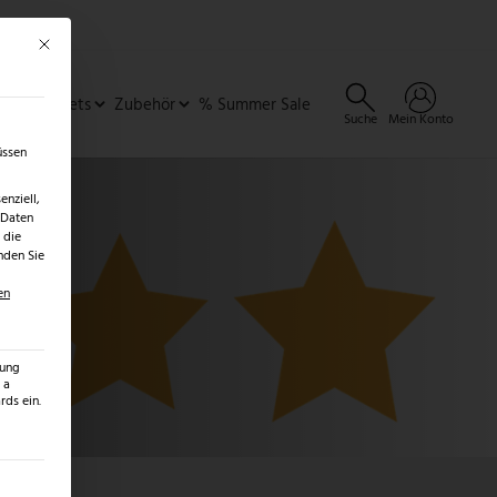
Mit diesem Button wird der Dialog geschlossen. Seine Funktionalität ist identisch 
×
✓
er
SALE ENTDECKEN →
ideen & Sets
Zubehör
% Summer Sale
Suche
Mein Konto
üssen
nziell,
 Daten
 die
nden Sie
en
zung
 a
ds ein.
ilt werden kann. Die erste Service-Gruppe ist essenziell und kann