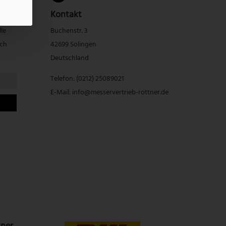
Kontakt
lle
Buchenstr. 3
rch
42699 Solingen
Deutschland
Telefon:
(0212) 25089021
E-Mail:
info@messervertrieb-rottner.de
tner