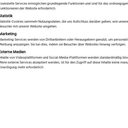
Essenzielle Services ermöglichen grundlegende Funktionen und sind für das ordnungsg
Funktionieren der Website erforderlich.
Statistik
Sie jetzt Ihr gekauftes Produkt
Statistik-Cookies sammeln Nutzungsdaten, die uns Aufschluss darüber geben, wie unsere
Besucher mit unserer Website umgehen.
Marketing
 Ihr gekauftes Produkt besser einschätzen zu können. Wir freuen uns sehr ü
Marketing Services werden von Drittanbietern oder Herausgebern genutzt, um personalis
!
Werbung anzuzeigen. Sie tun dies, indem sie Besucher über Websites hinweg verfolgen.
Externe Medien
eren Käufern helfen einem oft selber ein Produkt besser einzuschätzen. He
Inhalte von Videoplattformen und Social-Media-Plattformen werden standardmäßig bloc
roduktmerkmale beschreiben.
Wenn externe Services akzeptiert werden, ist für den Zugriff auf diese Inhalte keine manu
Einwilligung mehr erforderlich.