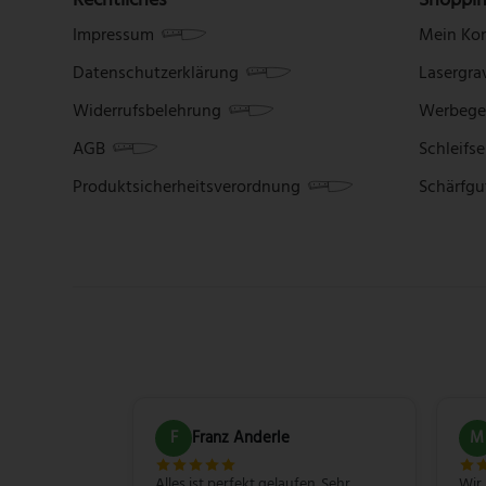
Impressum
Mein Ko
Datenschutzerklärung
Lasergra
Widerrufsbelehrung
Werbege
AGB
Schleifse
Produktsicherheitsverordnung
Schärfgu
F
Franz Anderle
M
Alles ist perfekt gelaufen. Sehr
Wir