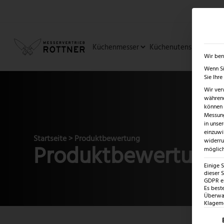
✓
SUMMER SALE: BIS ZU -5
Küchenmesser
Küchenutensilien
Ja
Wir ben
Wenn Si
Sie Ihr
Wir ver
während
können v
Messung
in unse
einzuwi
Startseite
>
Produktbewertung
widerru
Produktbewertung
möglich
Einige 
dieser S
GDPR ei
Es best
Überwac
Klagemö
Es fo