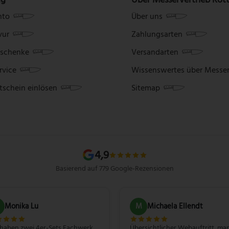
nto
Über uns
vur
Zahlungsarten
schenke
Versandarten
rvice
Wissenswertes über Messe
tschein einlösen
Sitemap
4,9
Basierend auf 779 Google-Rezensionen
Monika Lu
M
Michaela Ellendt
 haben zwei 4er-Sets Fachwerk
Übersichtlicher Webauftritt, ma