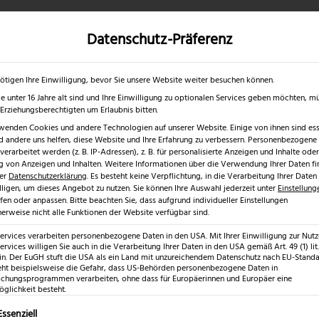
Datenschutz-Präferenz
✓
✓
0 % RABATT ☀️
Nur bis 17.08.2026
Gratis Schärfgutschein zu jedem Mess
gd- & Outdoormesser
Rasur & Nagelpflege
Scheren
Geschenk
ötigen Ihre Einwilligung, bevor Sie unsere Website weiter besuchen können.
e unter 16 Jahre alt sind und Ihre Einwilligung zu optionalen Services geben möchten, m
e Erziehungsberechtigten um Erlaubnis bitten.
wenden Cookies und andere Technologien auf unserer Website. Einige von ihnen sind esse
 andere uns helfen, diese Website und Ihre Erfahrung zu verbessern.
Personenbezogene
erarbeitet werden (z. B. IP-Adressen), z. B. für personalisierte Anzeigen und Inhalte oder
 von Anzeigen und Inhalten.
Weitere Informationen über die Verwendung Ihrer Daten fi
rer
Datenschutzerklärung
.
Es besteht keine Verpflichtung, in die Verarbeitung Ihrer Daten
lligen, um dieses Angebot zu nutzen.
Sie können Ihre Auswahl jederzeit unter
Einstellung
fen oder anpassen.
Bitte beachten Sie, dass aufgrund individueller Einstellungen
erweise nicht alle Funktionen der Website verfügbar sind.
Services verarbeiten personenbezogene Daten in den USA. Mit Ihrer Einwilligung zur Nut
ervices willigen Sie auch in die Verarbeitung Ihrer Daten in den USA gemäß Art. 49 (1) lit.
n. Der EuGH stuft die USA als ein Land mit unzureichendem Datenschutz nach EU-Standar
eht beispielsweise die Gefahr, dass US-Behörden personenbezogene Daten in
hungsprogrammen verarbeiten, ohne dass für Europäerinnen und Europäer eine
glichkeit besteht.
lgt eine Liste der Service-Gruppen, für die eine Einwilligung erte
Essenziell