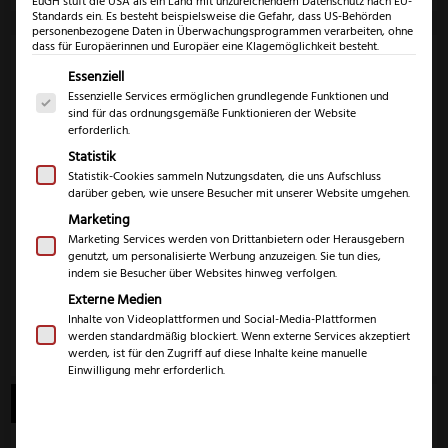
EuGH stuft die USA als ein Land mit unzureichendem Datenschutz nach EU-
Standards ein. Es besteht beispielsweise die Gefahr, dass US-Behörden
personenbezogene Daten in Überwachungsprogrammen verarbeiten, ohne
dass für Europäerinnen und Europäer eine Klagemöglichkeit besteht.
Es folgt eine Liste der Service-Gruppen, für die eine Einwil
Essenziell
Essenzielle Services ermöglichen grundlegende Funktionen und
sind für das ordnungsgemäße Funktionieren der Website
erforderlich.
Statistik
Gratis
Eickhorn KM2000
Statistik-Cookies sammeln Nutzungsdaten, die uns Aufschluss
Schärfgutschein
darüber geben, wie unsere Besucher mit unserer Website umgehen.
179,99
€
–
Marketing
0,00
€
189,99
€
Marketing Services werden von Drittanbietern oder Herausgebern
genutzt, um personalisierte Werbung anzuzeigen. Sie tun dies,
inkl. 19% MwSt.
inkl. 19% MwSt.
indem sie Besucher über Websites hinweg verfolgen.
Externe Medien
Inhalte von Videoplattformen und Social-Media-Plattformen
Zum Produkt
Zum Produkt
werden standardmäßig blockiert. Wenn externe Services akzeptiert
werden, ist für den Zugriff auf diese Inhalte keine manuelle
Einwilligung mehr erforderlich.
Angebot!
Angebot!