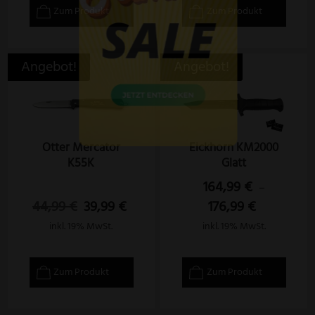
Zum Produkt
Zum Produkt
Angebot!
Angebot!
Otter Mercator
Eickhorn KM2000
K55K
Glatt
164,99
€
–
44,99
€
39,99
€
176,99
€
Ursprünglicher
Aktueller
Preis
Preis
inkl. 19% MwSt.
inkl. 19% MwSt.
war:
ist:
44,99 €
39,99 €.
Zum Produkt
Zum Produkt