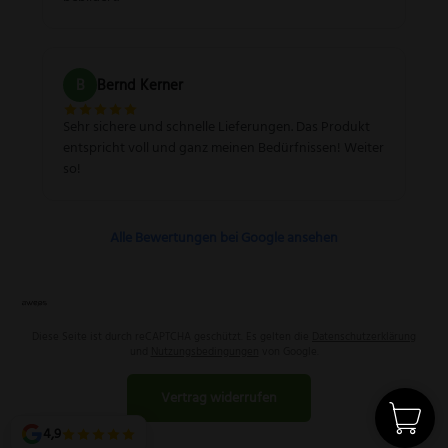
B
Bernd Kerner
Sehr sichere und schnelle Lieferungen. Das Produkt
entspricht voll und ganz meinen Bedürfnissen! Weiter
so!
Alle Bewertungen bei Google ansehen
Diese Seite ist durch reCAPTCHA geschützt. Es gelten die
Datenschutzerklärung
und
Nutzungsbedingungen
von Google.
Vertrag widerrufen
4,9