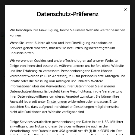
Mit dies
Datenschutz-Präferenz
×
✓
Nur bis 17.08.2026
Mein Konto
Suche
Wir benötigen Ihre Einwilligung, bevor Sie unsere Website weiter besuchen
können.
Wenn Sie unter 16 Jahre alt sind und Ihre Einwilligung zu optionalen
17,2 cm
Services geben möchten, müssen Sie Ihre Erziehungsberechtigten um
Erlaubnis bitten.
Wir verwenden Cookies und andere Technologien auf unserer Website.
Startseite
>
17,2 cm
Einige von ihnen sind essenziell, während andere uns helfen, diese Website
und Ihre Erfahrung zu verbessern.
Personenbezogene Daten können
Es werden 12 von 758 Ergebnissen angezeigt
verarbeitet werden (z. B. IP-Adressen), z. B. für personalisierte Anzeigen und
Inhalte oder die Messung von Anzeigen und Inhalten.
Weitere
Informationen über die Verwendung Ihrer Daten finden Sie in unserer
Preis
Datenschutzerklärung
.
Es besteht keine Verpflichtung, in die Verarbeitung
Ihrer Daten einzuwilligen, um dieses Angebot zu nutzen.
Sie können Ihre
Auswahl jederzeit unter
Einstellungen
widerrufen oder anpassen.
Bitte
beachten Sie, dass aufgrund individueller Einstellungen möglicherweise
Klingenlänge
nicht alle Funktionen der Website verfügbar sind.
Einige Services verarbeiten personenbezogene Daten in den USA. Mit Ihrer
Einwilligung zur Nutzung dieser Services willigen Sie auch in die
Marke
Verarbeitung Ihrer Daten in den USA gemäß Art. 49 (1) lit. a GDPR ein. Der