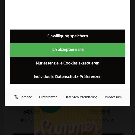
3,50
€
139,99
€
inkl. 19% MwSt.
inkl. 19% MwSt.
Zum Produkt
Zum Produkt
Einwilligung speichern
Ich akzeptiere alle
Angebot!
Nur essenzielle Cookies akzeptieren
Individuelle Datenschutz-Präferenzen
×
Puma White Hunter
Puma Bowie
Sprache
Präferenzen
Datenschutzerklärung
Impressum
299,99
€
349,99
€
269,99
€
inkl. 19% MwSt.
inkl. 19% MwSt.