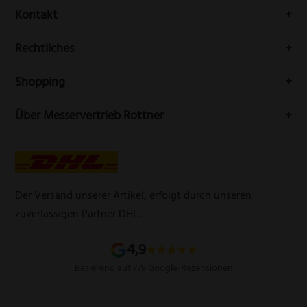
Erhalten Sie Neuigkeiten und aktuelle Trends rundum die
Kontakt
Messerwelt durch unseren Newsletter
Buchenstr. 3
Rechtliches
42699 Solingen
Impressum
Deutschland
Shopping
Datenschutzerklärung
Telefon:
(0212) 25089021
Mein Konto
Über Messervertrieb Rottner
Widerrufsbelehrung
E-Mail:
info@messervertrieb-rottner.de
Lasergravur
Über uns
AGB
Werbegeschenke
Zahlungsarten
Produktsicherheitsverordnung
Schleifservice
Versandarten
Der Versand unserer Artikel, erfolgt durch unseren
Schärfgutschein einlösen
Wissenswertes über Messer
zuverlässigen Partner DHL.
Sitemap
4,9
Basierend auf 779 Google-Rezensionen