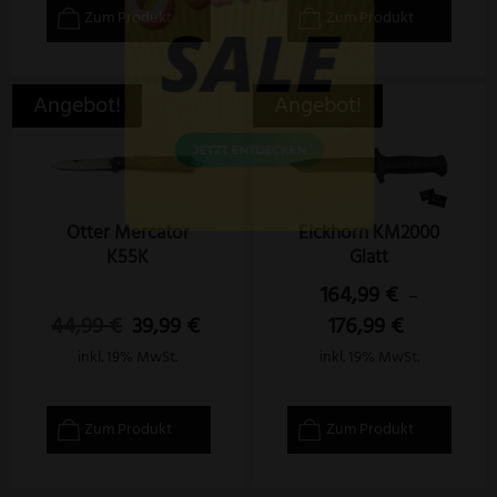
Zum Produkt
Zum Produkt
Angebot!
Angebot!
Otter Mercator
Eickhorn KM2000
K55K
Glatt
164,99
€
–
44,99
€
39,99
€
176,99
€
Ursprünglicher
Aktueller
Preis
Preis
inkl. 19% MwSt.
inkl. 19% MwSt.
war:
ist:
44,99 €
39,99 €.
Zum Produkt
Zum Produkt