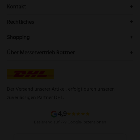
Erhalten Sie Neuigkeiten und aktuelle Trends rundum die
Kontakt
Messerwelt durch unseren Newsletter
Buchenstr. 3
Rechtliches
42699 Solingen
Impressum
Deutschland
Shopping
Datenschutzerklärung
Telefon:
(0212) 25089021
Mein Konto
Über Messervertrieb Rottner
Widerrufsbelehrung
E-Mail:
info@messervertrieb-rottner.de
Lasergravur
Über uns
AGB
Werbegeschenke
Zahlungsarten
Produktsicherheitsverordnung
Schleifservice
Versandarten
Der Versand unserer Artikel, erfolgt durch unseren
Schärfgutschein einlösen
Wissenswertes über Messer
zuverlässigen Partner DHL.
Sitemap
4,9
Basierend auf 779 Google-Rezensionen