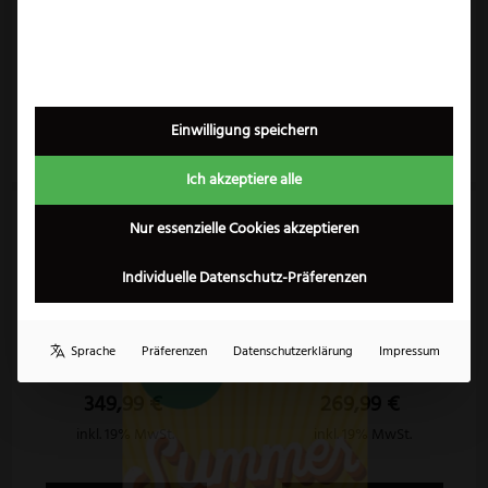
3,50
€
139,99
€
inkl. 19% MwSt.
inkl. 19% MwSt.
Zum Produkt
Zum Produkt
Einwilligung speichern
Ich akzeptiere alle
Angebot!
Nur essenzielle Cookies akzeptieren
Individuelle Datenschutz-Präferenzen
×
Puma White Hunter
Puma Bowie
Sprache
Präferenzen
Datenschutzerklärung
Impressum
299,99
€
349,99
€
269,99
€
inkl. 19% MwSt.
inkl. 19% MwSt.