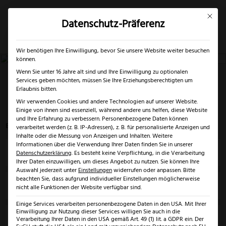
Mit dies
Datenschutz-Präferenz
×
✓
Nur bis 17.08.2026
Mein Konto
Suche
Wir benötigen Ihre Einwilligung, bevor Sie unsere Website weiter besuchen
können.
Wenn Sie unter 16 Jahre alt sind und Ihre Einwilligung zu optionalen
11,4 cm
Services geben möchten, müssen Sie Ihre Erziehungsberechtigten um
Erlaubnis bitten.
Wir verwenden Cookies und andere Technologien auf unserer Website.
Startseite
>
11,4 cm
Einige von ihnen sind essenziell, während andere uns helfen, diese Website
und Ihre Erfahrung zu verbessern.
Personenbezogene Daten können
Es werden 12 von 758 Ergebnissen angezeigt
verarbeitet werden (z. B. IP-Adressen), z. B. für personalisierte Anzeigen und
Inhalte oder die Messung von Anzeigen und Inhalten.
Weitere
Informationen über die Verwendung Ihrer Daten finden Sie in unserer
Preis
Datenschutzerklärung
.
Es besteht keine Verpflichtung, in die Verarbeitung
Ihrer Daten einzuwilligen, um dieses Angebot zu nutzen.
Sie können Ihre
Auswahl jederzeit unter
Einstellungen
widerrufen oder anpassen.
Bitte
beachten Sie, dass aufgrund individueller Einstellungen möglicherweise
Klingenlänge
nicht alle Funktionen der Website verfügbar sind.
Einige Services verarbeiten personenbezogene Daten in den USA. Mit Ihrer
Einwilligung zur Nutzung dieser Services willigen Sie auch in die
Marke
Verarbeitung Ihrer Daten in den USA gemäß Art. 49 (1) lit. a GDPR ein. Der