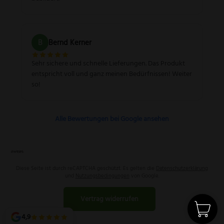
B
Bernd Kerner
Sehr sichere und schnelle Lieferungen. Das Produkt
entspricht voll und ganz meinen Bedürfnissen! Weiter
so!
Alle Bewertungen bei Google ansehen
Diese Seite ist durch reCAPTCHA geschützt. Es gelten die
Datenschutzerklärung
und
Nutzungsbedingungen
von Google.
Vertrag widerrufen
4,9