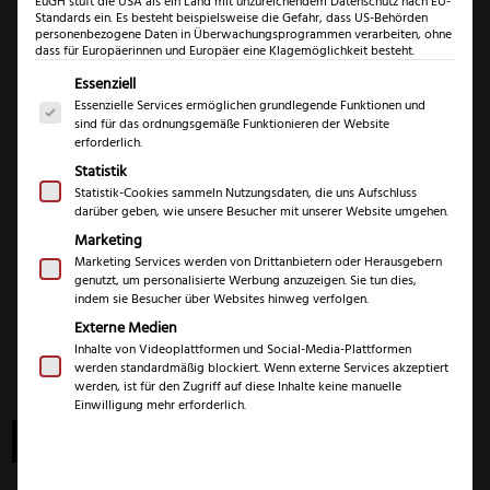
EuGH stuft die USA als ein Land mit unzureichendem Datenschutz nach EU-
Standards ein. Es besteht beispielsweise die Gefahr, dass US-Behörden
personenbezogene Daten in Überwachungsprogrammen verarbeiten, ohne
dass für Europäerinnen und Europäer eine Klagemöglichkeit besteht.
Es folgt eine Liste der Service-Gruppen, für die eine Einwil
Essenziell
Essenzielle Services ermöglichen grundlegende Funktionen und
sind für das ordnungsgemäße Funktionieren der Website
erforderlich.
Statistik
Gratis
Eickhorn KM2000
Statistik-Cookies sammeln Nutzungsdaten, die uns Aufschluss
Schärfgutschein
darüber geben, wie unsere Besucher mit unserer Website umgehen.
179,99
€
–
Marketing
0,00
€
189,99
€
Marketing Services werden von Drittanbietern oder Herausgebern
genutzt, um personalisierte Werbung anzuzeigen. Sie tun dies,
inkl. 19% MwSt.
inkl. 19% MwSt.
indem sie Besucher über Websites hinweg verfolgen.
Externe Medien
Inhalte von Videoplattformen und Social-Media-Plattformen
Zum Produkt
Zum Produkt
werden standardmäßig blockiert. Wenn externe Services akzeptiert
werden, ist für den Zugriff auf diese Inhalte keine manuelle
Einwilligung mehr erforderlich.
Angebot!
Angebot!