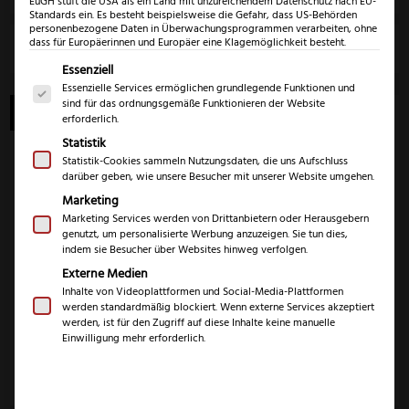
EuGH stuft die USA als ein Land mit unzureichendem Datenschutz nach EU-
Standards ein. Es besteht beispielsweise die Gefahr, dass US-Behörden
personenbezogene Daten in Überwachungsprogrammen verarbeiten, ohne
dass für Europäerinnen und Europäer eine Klagemöglichkeit besteht.
Marke
Es folgt eine Liste der Service-Gruppen, für die eine Einwil
Essenziell
Essenzielle Services ermöglichen grundlegende Funktionen und
sind für das ordnungsgemäße Funktionieren der Website
Angebot!
erforderlich.
Statistik
Statistik-Cookies sammeln Nutzungsdaten, die uns Aufschluss
darüber geben, wie unsere Besucher mit unserer Website umgehen.
Marketing
Eickhorn KM3000
Eickhorn S.E.K. II G-
Marketing Services werden von Drittanbietern oder Herausgebern
10 Messer
genutzt, um personalisierte Werbung anzuzeigen. Sie tun dies,
212,99
€
Ursprünglicher
indem sie Besucher über Websites hinweg verfolgen.
184,99
€
224,99
€
Preis
Aktueller
Externe Medien
Inhalte von Videoplattformen und Social-Media-Plattformen
war:
Preis
inkl. 19% MwSt.
inkl. 19% MwSt.
werden standardmäßig blockiert. Wenn externe Services akzeptiert
212,99 €
ist:
werden, ist für den Zugriff auf diese Inhalte keine manuelle
Einwilligung mehr erforderlich.
184,99 €.
Zum Produkt
Zum Produkt