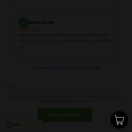
B
Bernd Kerner
Sehr sichere und schnelle Lieferungen. Das Produkt
entspricht voll und ganz meinen Bedürfnissen! Weiter
so!
Alle Bewertungen bei Google ansehen
Diese Seite ist durch reCAPTCHA geschützt. Es gelten die
Datenschutzerklärung
und
Nutzungsbedingungen
von Google.
Vertrag widerrufen
4,9