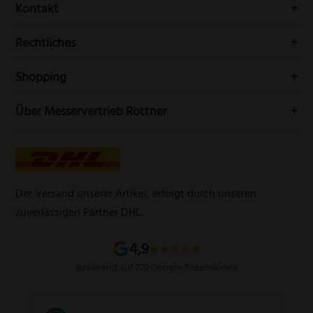
Erhalten Sie Neuigkeiten und aktuelle Trends rundum die
Kontakt
Messerwelt durch unseren Newsletter
Buchenstr. 3
Rechtliches
42699 Solingen
Impressum
Deutschland
Shopping
Datenschutzerklärung
Telefon:
(0212) 25089021
Mein Konto
Über Messervertrieb Rottner
Widerrufsbelehrung
E-Mail:
info@messervertrieb-rottner.de
Lasergravur
Über uns
AGB
Werbegeschenke
Zahlungsarten
Produktsicherheitsverordnung
Schleifservice
Versandarten
Der Versand unserer Artikel, erfolgt durch unseren
Schärfgutschein einlösen
Wissenswertes über Messer
zuverlässigen Partner DHL.
Sitemap
4,9
Basierend auf 779 Google-Rezensionen