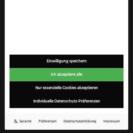
Eickhorn PRT-X
Eickhorn PRT-II
Firefighter
124,99
€
119,99
€
inkl. 19% MwSt.
inkl. 19% MwSt.
Zum Produkt
Zum Produkt
Einwilligung speichern
Ich akzeptiere alle
×
Nur essenzielle Cookies akzeptieren
1
Individuelle Datenschutz-Präferenzen
Sprache
Präferenzen
Datenschutzerklärung
Impressum