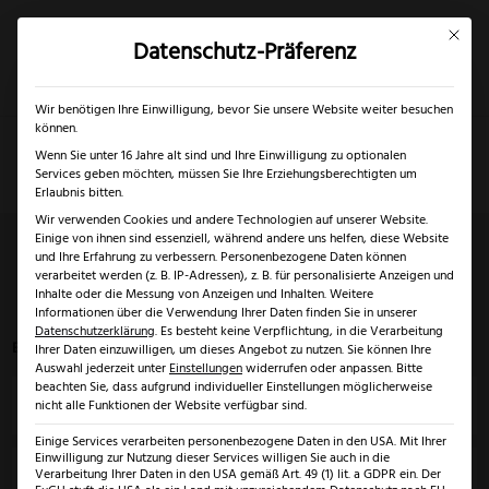
Mit dies
Datenschutz-Präferenz
×
✓
Nur bis 17.08.2026
Mein Konto
Suche
Wir benötigen Ihre Einwilligung, bevor Sie unsere Website weiter besuchen
können.
Wenn Sie unter 16 Jahre alt sind und Ihre Einwilligung zu optionalen
Services geben möchten, müssen Sie Ihre Erziehungsberechtigten um
Erlaubnis bitten.
Wir verwenden Cookies und andere Technologien auf unserer Website.
Spear Point Klinge
Einige von ihnen sind essenziell, während andere uns helfen, diese Website
und Ihre Erfahrung zu verbessern.
Personenbezogene Daten können
verarbeitet werden (z. B. IP-Adressen), z. B. für personalisierte Anzeigen und
Inhalte oder die Messung von Anzeigen und Inhalten.
Weitere
Startseite
>
Spear Point Klinge
Informationen über die Verwendung Ihrer Daten finden Sie in unserer
Datenschutzerklärung
.
Es besteht keine Verpflichtung, in die Verarbeitung
Es werden 6 von 6 Ergebnissen angezeigt
Ihrer Daten einzuwilligen, um dieses Angebot zu nutzen.
Sie können Ihre
Auswahl jederzeit unter
Einstellungen
widerrufen oder anpassen.
Bitte
beachten Sie, dass aufgrund individueller Einstellungen möglicherweise
Preis
nicht alle Funktionen der Website verfügbar sind.
Einige Services verarbeiten personenbezogene Daten in den USA. Mit Ihrer
Einwilligung zur Nutzung dieser Services willigen Sie auch in die
Klingenlänge
Verarbeitung Ihrer Daten in den USA gemäß Art. 49 (1) lit. a GDPR ein. Der