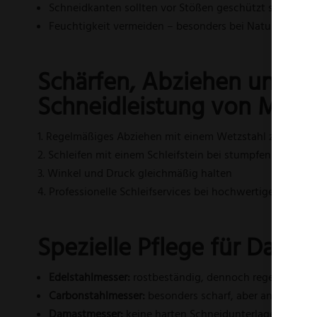
Schneidkanten sollten vor Stößen geschützt sein
Feuchtigkeit vermeiden – besonders bei Naturmaterial
Schärfen, Abziehen und Sc
Schneidleistung von Mess
Regelmäßiges Abziehen mit einem Wetzstahl zur Schär
Schleifen mit einem Schleifstein bei stumpfen Klingen
Winkel und Druck gleichmäßig halten
Professionelle
Schleifservices
bei hochwertigen Klinge
Spezielle Pflege für Dama
Edelstahlmesser:
rostbeständig, dennoch regelmäßige 
Carbonstahlmesser:
besonders scharf, aber anfällig für
Damastmesser:
keine harten Schneidunterlagen verwen