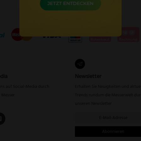
dia
Newsletter
uns auf Social-Media durch
Erhalten Sie Neuigkeiten und aktue
r Messer
Trends rundum die Messerwelt du
unseren Newsletter