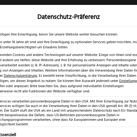
Datenschutz-Präferenz
✓
✓
0 % RABATT ☀️
Nur bis 17.08.2026
Gratis Schärfgutschein zu jedem Mess
gd- & Outdoormesser
Rasur & Nagelpflege
Scheren
Geschenk
ötigen Ihre Einwilligung, bevor Sie unsere Website weiter besuchen können.
e unter 16 Jahre alt sind und Ihre Einwilligung zu optionalen Services geben möchten, m
e Erziehungsberechtigten um Erlaubnis bitten.
wenden Cookies und andere Technologien auf unserer Website. Einige von ihnen sind esse
 andere uns helfen, diese Website und Ihre Erfahrung zu verbessern.
Personenbezogene
Messer
erarbeitet werden (z. B. IP-Adressen), z. B. für personalisierte Anzeigen und Inhalte oder
 von Anzeigen und Inhalten.
Weitere Informationen über die Verwendung Ihrer Daten fi
rer
Datenschutzerklärung
.
Es besteht keine Verpflichtung, in die Verarbeitung Ihrer Daten
lligen, um dieses Angebot zu nutzen.
Sie können Ihre Auswahl jederzeit unter
Einstellung
fen oder anpassen.
Bitte beachten Sie, dass aufgrund individueller Einstellungen
erweise nicht alle Funktionen der Website verfügbar sind.
Services verarbeiten personenbezogene Daten in den USA. Mit Ihrer Einwilligung zur Nut
Messer
ervices willigen Sie auch in die Verarbeitung Ihrer Daten in den USA gemäß Art. 49 (1) lit.
n. Der EuGH stuft die USA als ein Land mit unzureichendem Datenschutz nach EU-Standar
eht beispielsweise die Gefahr, dass US-Behörden personenbezogene Daten in
hungsprogrammen verarbeiten, ohne dass für Europäerinnen und Europäer eine
ion, Sicherheit und Langlebigkeit hochwertiger Schneidwerkzeuge
glichkeit besteht.
sich Qualität und Schärfe langfristig bewahren.
lgt eine Liste der Service-Gruppen, für die eine Einwilligung erte
Essenziell