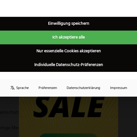
×
zöl behandeln
Einwilligung speichern
agen zur richtigen Messerpfleg
Ich akzeptiere alle
Nur essenzielle Cookies akzeptieren
gen?
Klinge und Griffmaterialien.
Individuelle Datenschutz-Präferenzen
und bei Bedarf mit dem Schleifstein.
Sprache
Präferenzen
Datenschutzerklärung
Impressum
n auch rostfreier Stahl Flugrost ansetzen.
genschutz transportieren.
ertige Messer und Pflegemittel.