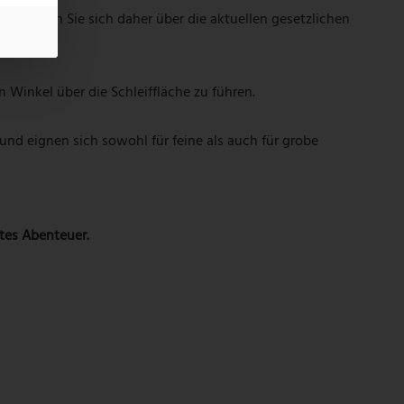
formieren Sie sich daher über die aktuellen gesetzlichen
n Winkel über die Schleiffläche zu führen.
und eignen sich sowohl für feine als auch für grobe
tes Abenteuer.