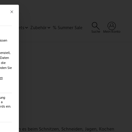
Mit diesem Button wird der Dialog geschlossen. Seine Funktionalität ist identisch 
×
✓
er
SALE ENTDECKEN →
ideen & Sets
Zubehör
% Summer Sale
Suche
Mein Konto
üssen
nziell,
 Daten
 die
nden Sie
en
zung
 a
ds ein.
. Sie können es beim Schnitzen, Schneiden, Jagen, Kochen
ilt werden kann. Die erste Service-Gruppe ist essenziell und kann