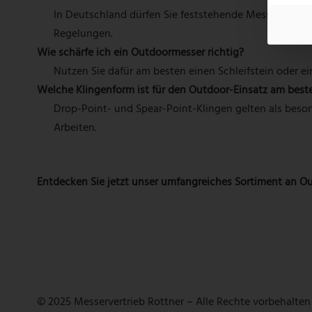
In Deutschland dürfen Sie feststehende Messer mit ein
Regelungen.
Wie schärfe ich ein Outdoormesser richtig?
Nutzen Sie dafür am besten einen Schleifstein oder ei
Welche Klingenform ist für den Outdoor-Einsatz am best
Drop-Point- und Spear-Point-Klingen gelten als besond
Arbeiten.
Entdecken Sie jetzt unser umfangreiches Sortiment an O
© 2025 Messervertrieb Rottner – Alle Rechte vorbehalten