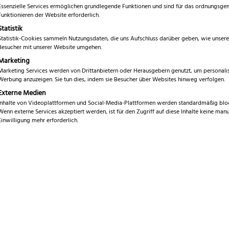
Essenzielle Services ermöglichen grundlegende Funktionen und sind für das ordnungsg
tion ist darauf ausgelegt, besonders widerstandsfähig und langl
Funktionieren der Website erforderlich.
g unternehmen, auf Expedition gehen oder einfach zelten – ein
Statistik
Statistik-Cookies sammeln Nutzungsdaten, die uns Aufschluss darüber geben, wie unsere
Besucher mit unserer Website umgehen.
Marketing
 Outdoormessers
Marketing Services werden von Drittanbietern oder Herausgebern genutzt, um personalis
Werbung anzuzeigen. Sie tun dies, indem sie Besucher über Websites hinweg verfolgen.
Externe Medien
Inhalte von Videoplattformen und Social-Media-Plattformen werden standardmäßig bloc
Wenn externe Services akzeptiert werden, ist für den Zugriff auf diese Inhalte keine manu
ahl.
Einwilligung mehr erforderlich.
 Gurtschneider integriert.
nste.