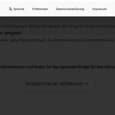
er Klinge über 12 cm nur mit berechtigtem Interesse mitführen. In
Sprache
Präferenzen
Datenschutzerklärung
Impressum
n Schleifsystem. Achten Sie darauf, die Klinge in einem konstante
en geeignet?
ers vielseitig und robust. Sie bieten eine gute Schneidkontrolle 
utdoormessern und finden Sie das passende Modell für Ihre nächs
Outdoormesser entdecken ➝‬