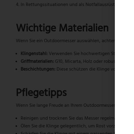
In Rettungssituationen und als Notfallausrüstung kann
Wichtige Materialien
Wenn Sie ein Outdoormesser auswählen, achten Sie unbed
Klingenstahl:
Verwenden Sie hochwertigen Stahl wie 440
Griffmaterialien:
G10, Micarta, Holz oder robuster Kunst
Beschichtungen:
Diese schützen die Klinge vor Korrosi
Pflegetipps
Wenn Sie lange Freude an Ihrem Outdoormesser haben mö
Reinigen und trocknen Sie das Messer regelmäßig nach
Ölen Sie die Klinge gelegentlich, um Rost vorzubeugen
Schärfen Sie die Klinge mit einem passenden Schleifste