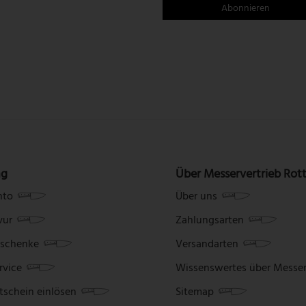
ng
Über Messervertrieb Rot
nto
Über uns
vur
Zahlungsarten
schenke
Versandarten
rvice
Wissenswertes über Messe
tschein einlösen
Sitemap