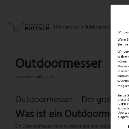
✓
SUMMER SALE: BIS ZU -5
Küchenmesser
Küchenutensilien
Ja
Wir ben
Wenn Si
Sie Ihr
Wir ver
während
Outdoormesser
können v
Messung
in unse
einzuwi
von
Niklas
|
Juli 9, 2025
widerru
möglich
Einige 
Outdoormesser – Der große R
dieser S
GDPR ei
Es best
Was ist ein Outdoormesse
Überwac
Klagemö
Ein Outdoormesser ist ein vielseitiges und robustes Werk
Es fo