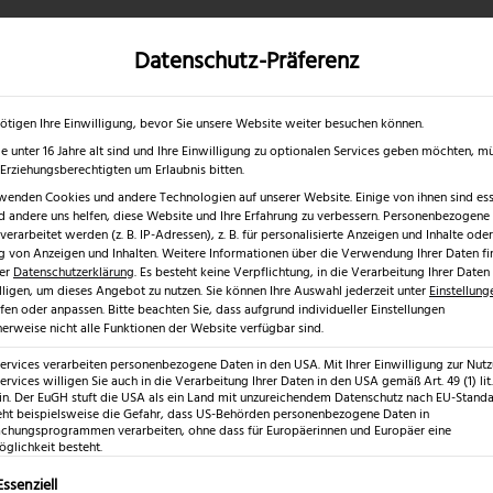
Datenschutz-Präferenz
✓
✓
0 % RABATT ☀️
Nur bis 17.08.2026
Gratis Schärfgutschein zu jedem Mess
gd- & Outdoormesser
Rasur & Nagelpflege
Scheren
Geschenk
ötigen Ihre Einwilligung, bevor Sie unsere Website weiter besuchen können.
e unter 16 Jahre alt sind und Ihre Einwilligung zu optionalen Services geben möchten, m
e Erziehungsberechtigten um Erlaubnis bitten.
wenden Cookies und andere Technologien auf unserer Website. Einige von ihnen sind esse
 andere uns helfen, diese Website und Ihre Erfahrung zu verbessern.
Personenbezogene
erarbeitet werden (z. B. IP-Adressen), z. B. für personalisierte Anzeigen und Inhalte oder
 von Anzeigen und Inhalten.
Weitere Informationen über die Verwendung Ihrer Daten fi
rer
Datenschutzerklärung
.
Es besteht keine Verpflichtung, in die Verarbeitung Ihrer Daten
lligen, um dieses Angebot zu nutzen.
Sie können Ihre Auswahl jederzeit unter
Einstellung
fen oder anpassen.
Bitte beachten Sie, dass aufgrund individueller Einstellungen
erweise nicht alle Funktionen der Website verfügbar sind.
Services verarbeiten personenbezogene Daten in den USA. Mit Ihrer Einwilligung zur Nut
atgeber
ervices willigen Sie auch in die Verarbeitung Ihrer Daten in den USA gemäß Art. 49 (1) lit.
n. Der EuGH stuft die USA als ein Land mit unzureichendem Datenschutz nach EU-Standar
eht beispielsweise die Gefahr, dass US-Behörden personenbezogene Daten in
r?
hungsprogrammen verarbeiten, ohne dass für Europäerinnen und Europäer eine
glichkeit besteht.
zeug, das speziell für den Einsatz in der Natur entwickelt wurde
lgt eine Liste der Service-Gruppen, für die eine Einwilligung erte
Essenziell