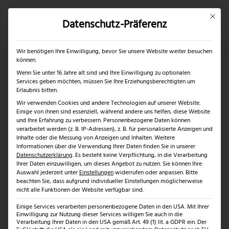
Mit dies
Datenschutz-Präferenz
×
✓
Nur bis 17.08.2026
Mein Konto
Suche
Wir benötigen Ihre Einwilligung, bevor Sie unsere Website weiter besuchen
können.
Wenn Sie unter 16 Jahre alt sind und Ihre Einwilligung zu optionalen
Services geben möchten, müssen Sie Ihre Erziehungsberechtigten um
Griffmaterialien bei
Erlaubnis bitten.
Wir verwenden Cookies und andere Technologien auf unserer Website.
Messern
Einige von ihnen sind essenziell, während andere uns helfen, diese Website
und Ihre Erfahrung zu verbessern.
Personenbezogene Daten können
verarbeitet werden (z. B. IP-Adressen), z. B. für personalisierte Anzeigen und
Inhalte oder die Messung von Anzeigen und Inhalten.
Weitere
von
Niklas
|
Feb. 4, 2026
Informationen über die Verwendung Ihrer Daten finden Sie in unserer
Datenschutzerklärung
.
Es besteht keine Verpflichtung, in die Verarbeitung
Ihrer Daten einzuwilligen, um dieses Angebot zu nutzen.
Sie können Ihre
Auswahl jederzeit unter
Einstellungen
widerrufen oder anpassen.
Bitte
Griffmaterialien bei
beachten Sie, dass aufgrund individueller Einstellungen möglicherweise
nicht alle Funktionen der Website verfügbar sind.
Messern –
Einige Services verarbeiten personenbezogene Daten in den USA. Mit Ihrer
Einwilligung zur Nutzung dieser Services willigen Sie auch in die
Verarbeitung Ihrer Daten in den USA gemäß Art. 49 (1) lit. a GDPR ein. Der