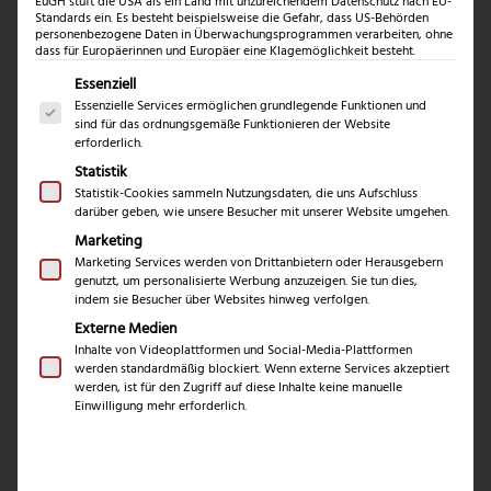
Eigenschaften,
EuGH stuft die USA als ein Land mit unzureichendem Datenschutz nach EU-
Standards ein. Es besteht beispielsweise die Gefahr, dass US-Behörden
Unterschiede &
personenbezogene Daten in Überwachungsprogrammen verarbeiten, ohne
dass für Europäerinnen und Europäer eine Klagemöglichkeit besteht.
Es folgt eine Liste der Service-Gruppen, für die eine Einwil
Empfehlungen
Essenziell
Essenzielle Services ermöglichen grundlegende Funktionen und
sind für das ordnungsgemäße Funktionieren der Website
erforderlich.
Statistik
Warum das Griffmaterial eine zentrale Rolle spielt
Statistik-Cookies sammeln Nutzungsdaten, die uns Aufschluss
Die
Griffmaterialien
eines Messers beeinflusst Handling,
darüber geben, wie unsere Besucher mit unserer Website umgehen.
Langlebigkeit, Sicherheit und Optik maßgeblich. Je nach
Marketing
Einsatzbereich – ob Küche, Jagd oder Outdoor – sollte das
Marketing Services werden von Drittanbietern oder Herausgebern
genutzt, um personalisierte Werbung anzuzeigen. Sie tun dies,
Material an die jeweilige Anforderung angepasst sein.
indem sie Besucher über Websites hinweg verfolgen.
Neben der Ergonomie zählen auch Pflegeaufwand und
Externe Medien
Rutschfestigkeit zu den entscheidenden Kriterien bei der
Inhalte von Videoplattformen und Social-Media-Plattformen
werden standardmäßig blockiert. Wenn externe Services akzeptiert
Auswahl.
werden, ist für den Zugriff auf diese Inhalte keine manuelle
Einwilligung mehr erforderlich.
Beliebte Griffmaterialien bei Messern im Vergleich