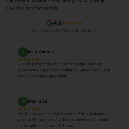
Der Versand unserer Artikel, erfolgt durch unseren
Schärfgutschein einlösen
Wissenswertes über Messer
zuverlässigen Partner DHL.
Sitemap
4,9
Basierend auf 779 Google-Rezensionen
F
Franz Anderle
Alles ist perfekt gelaufen. Sehr schnelle Lieferung.
Super Ware. Super Kommunikation. Diesen Shop kann
man vorbehaltlos empfehlen.
M
Monika Lu
Wir haben zwei 4er-Sets Fachwerk Frühstücksmesser
gekauft. Die sind perfekt. Brote schmieren, schneiden
– alles geht leicht von der Hand.