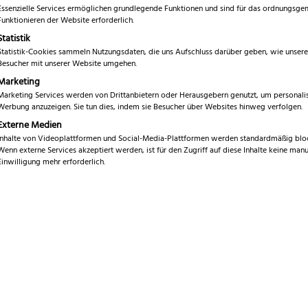
bei Messern? – Erklärung und 
Essenzielle Services ermöglichen grundlegende Funktionen und sind für das ordnungsg
Funktionieren der Website erforderlich.
Statistik
deren Klingen durch ein spezielles Härtungsverfahren besonder
Statistik-Cookies sammeln Nutzungsdaten, die uns Aufschluss darüber geben, wie unsere
igem Stickstoff) wird die Gefügestruktur des Metalls optimiert. Da
Besucher mit unserer Website umgehen.
Marketing
Marketing Services werden von Drittanbietern oder Herausgebern genutzt, um personalis
Werbung anzuzeigen. Sie tun dies, indem sie Besucher über Websites hinweg verfolgen.
n Klingen
Externe Medien
Inhalte von Videoplattformen und Social-Media-Plattformen werden standardmäßig bloc
Wenn externe Services akzeptiert werden, ist für den Zugriff auf diese Inhalte keine manu
Einwilligung mehr erforderlich.
erformung
eln
he an ihre Küchenausstattung stellen – ob Profi oder Hobbykoch.