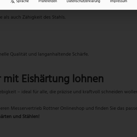
Sprache
Präferenzen
Datenschutzerklärung
Impressum
 als auch Zähigkeit des Stahls.
nelle Qualität und langanhaltende Schärfe.
 mit Eishärtung lohnen
bigkeit – ideal für alle, die präzise und kraftvoll schneiden woll
ren Messervertrieb Rottner Onlineshop und finden Sie das passe
ärten und Stählen!