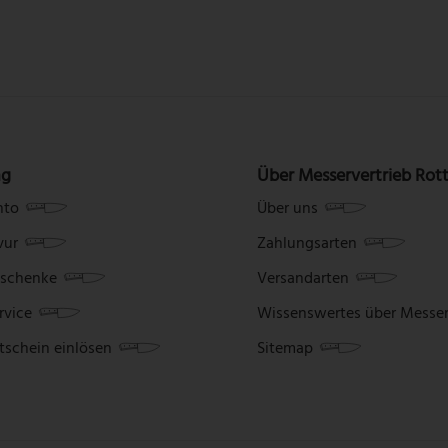
ng
Über Messervertrieb Rot
nto
Über uns
vur
Zahlungsarten
schenke
Versandarten
rvice
Wissenswertes über Messe
tschein einlösen
Sitemap