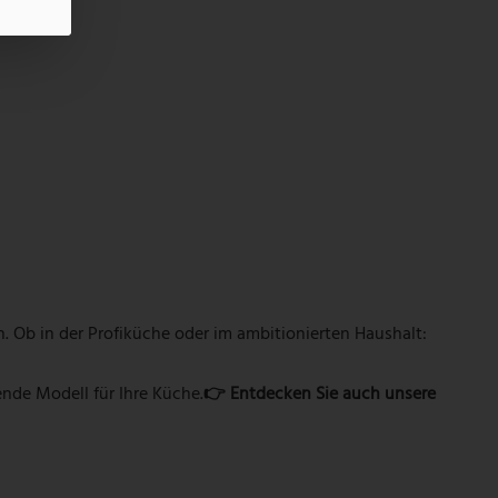
en. Ob in der Profiküche oder im ambitionierten Haushalt:
nde Modell für Ihre Küche.
👉 Entdecken Sie auch unsere