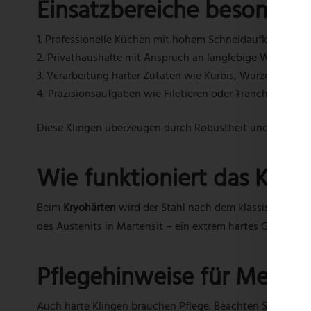
Einsatzbereiche besonder
Professionelle Küchen mit hohem Schneidaufkommen
Privathaushalte mit Anspruch an langlebige Werkzeug
Verarbeitung harter Zutaten wie Kürbis, Wurzelgemüs
Präzisionsaufgaben wie Filetieren oder Tranchieren
Diese Klingen überzeugen durch Robustheit und Präzision
Wie funktioniert das Kryo
Beim
Kryohärten
wird der Stahl nach dem klassischen Här
des Austenits in Martensit – ein extrem hartes Gefüge. S
Pflegehinweise für Messer
Auch harte Klingen brauchen Pflege. Beachten Sie folgen