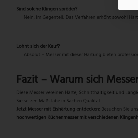
Sind solche Klingen spröder?
Nein, im Gegenteil: Das Verfahren erhöht sowohl Härte
Lohnt sich der Kauf?
Absolut – Messer mit dieser Härtung bieten professio
Fazit – Warum sich Messer
Diese Messer vereinen Härte, Schnitthaltigkeit und Langle
Sie setzen Maßstäbe in Sachen Qualität.
Jetzt Messer mit Eishärtung entdecken:
Besuchen Sie unse
hochwertigen Küchenmesser
mit verschiedenen Klingenh