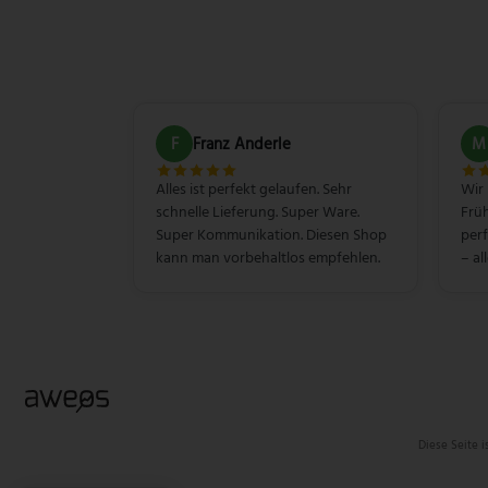
F
Franz Anderle
M
Alles ist perfekt gelaufen. Sehr
Wir
schnelle Lieferung. Super Ware.
Früh
Super Kommunikation. Diesen Shop
perf
kann man vorbehaltlos empfehlen.
– al
Diese Seite 