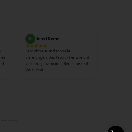
B
Bernd Kerner
n
Sehr sichere und schnelle
hes
Lieferungen. Das Produkt entspricht
und
voll und ganz meinen Bedürfnissen!
Weiter so!
n
von Google.