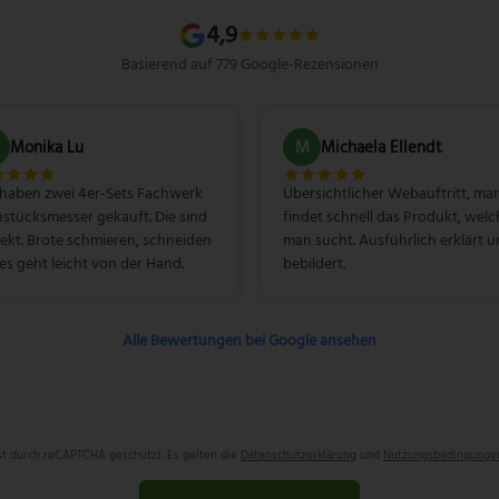
4,9
Basierend auf 779 Google-Rezensionen
Monika Lu
M
Michaela Ellendt
 haben zwei 4er-Sets Fachwerk
Übersichtlicher Webauftritt, ma
stücksmesser gekauft. Die sind
findet schnell das Produkt, welc
ekt. Brote schmieren, schneiden
man sucht. Ausführlich erklärt 
les geht leicht von der Hand.
bebildert.
Alle Bewertungen bei Google ansehen
ist durch reCAPTCHA geschützt. Es gelten die
Datenschutzerklärung
und
Nutzungsbedingunge