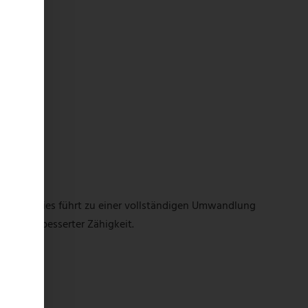
gekühlt. Dies führt zu einer vollständigen Umwandlung
 und verbesserter Zähigkeit.