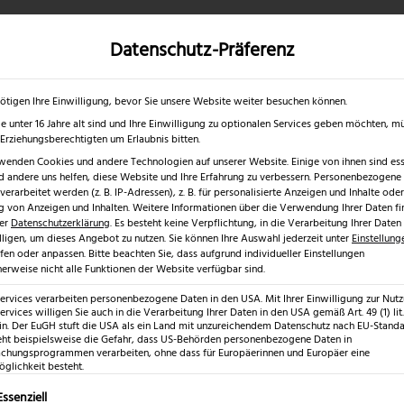
Datenschutz-Präferenz
✓
✓
0 % RABATT ☀️
Nur bis 17.08.2026
Gratis Schärfgutschein zu jedem Mess
gd- & Outdoormesser
Rasur & Nagelpflege
Scheren
Geschenk
ötigen Ihre Einwilligung, bevor Sie unsere Website weiter besuchen können.
e unter 16 Jahre alt sind und Ihre Einwilligung zu optionalen Services geben möchten, m
e Erziehungsberechtigten um Erlaubnis bitten.
wenden Cookies und andere Technologien auf unserer Website. Einige von ihnen sind esse
 andere uns helfen, diese Website und Ihre Erfahrung zu verbessern.
Personenbezogene
erarbeitet werden (z. B. IP-Adressen), z. B. für personalisierte Anzeigen und Inhalte oder
 von Anzeigen und Inhalten.
Weitere Informationen über die Verwendung Ihrer Daten fi
rer
Datenschutzerklärung
.
Es besteht keine Verpflichtung, in die Verarbeitung Ihrer Daten
lligen, um dieses Angebot zu nutzen.
Sie können Ihre Auswahl jederzeit unter
Einstellung
fen oder anpassen.
Bitte beachten Sie, dass aufgrund individueller Einstellungen
erweise nicht alle Funktionen der Website verfügbar sind.
Services verarbeiten personenbezogene Daten in den USA. Mit Ihrer Einwilligung zur Nut
 – Schärfe und Härte f
ervices willigen Sie auch in die Verarbeitung Ihrer Daten in den USA gemäß Art. 49 (1) lit.
n. Der EuGH stuft die USA als ein Land mit unzureichendem Datenschutz nach EU-Standar
eht beispielsweise die Gefahr, dass US-Behörden personenbezogene Daten in
hungsprogrammen verarbeiten, ohne dass für Europäerinnen und Europäer eine
itte & lange Schärfe. Ideal für Küche & Profi. Jetzt mehr über das
glichkeit besteht.
lgt eine Liste der Service-Gruppen, für die eine Einwilligung erte
Essenziell